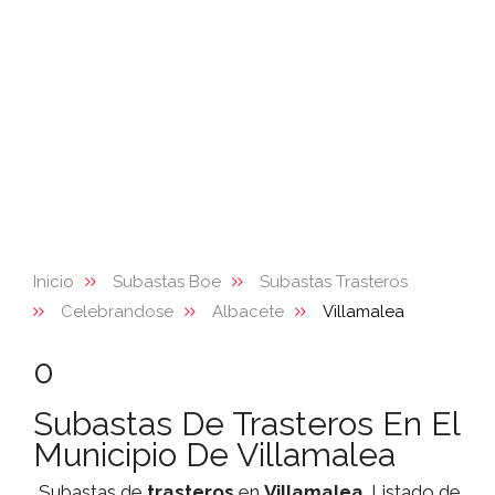
Inicio
Subastas Boe
Subastas Trasteros
Celebrandose
Albacete
Villamalea
0
Subastas De Trasteros En El
Municipio De Villamalea
Subastas de
trasteros
en
Villamalea
. Listado de