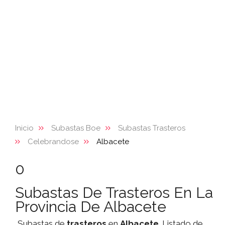
Inicio
Subastas Boe
Subastas Trasteros
Celebrandose
Albacete
0
Subastas De Trasteros En La
Provincia De Albacete
Subastas de
trasteros
en
Albacete
. Listado de