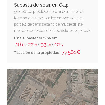
Subasta de solar en Calp
50,00% de propiedad plena de rustica: en
termino de calpe, partida empedrola, una
parcela de tierra secano de mil diecisiete
metros cuadrados de superficie. es la parcela
señalada con el nº m-3 de la urbanizacion la
Esta subasta termina en:
empedrola. linda, norte y oeste, resto de
10
22
33
11
d
h
m
s
:
:
:
finca matriz destinado a carretera de la
77.581€
Tasación de la propiedad:
urbanizacion; sur y este, resto de finca matriz.
cuota de participacion: tres mil cuatrocientas
veinticinco diez millonesimas por ciento.