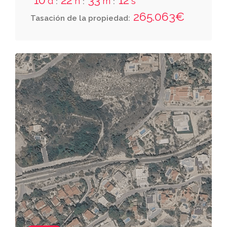
d
h
m
s
:
:
:
265.063€
Tasación de la propiedad: