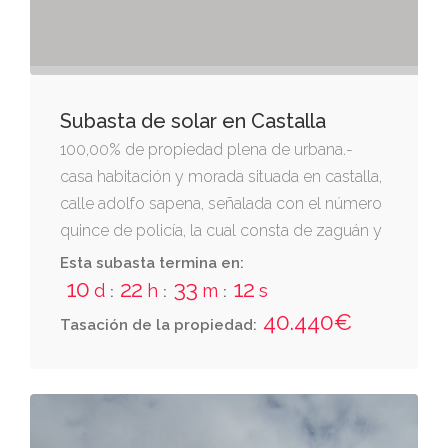
tomo 1784, libro 563, folio 141, finca 30874
del registro de la propiedad de el campello.
Subasta de solar en Castalla
100,00% de propiedad plena de urbana.-
casa habitación y morada situada en castalla,
calle adolfo sapena, señalada con el número
quince de policía, la cual consta de zaguán y
tres pisos.- ocupa una superficie que tiene de
Esta subasta termina en:
frontera por su parte de delante o sea por la
10
22
33
11
d
h
m
s
:
:
:
calle de adolfo sapena diez metros, y por
40.440€
Tasación de la propiedad:
detrás dando al huerto real, cuatro metros ,
veinte centímetros. la longitud de dicha casa
es de catorce metros respecto a la parte de
la misma que se comunica con dicho huerto
del real y en cuanto a la parte de ella que da