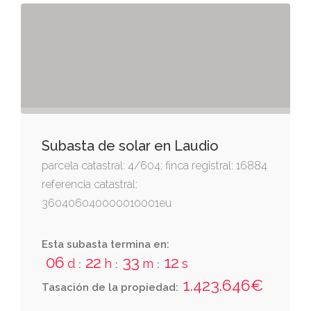
frente, calle f de nueva apertura, del polígono;
derecha entrando, parcela número ciento
treinta y tres del polígono; izquierda, parcela
número ciento treinta y uno; y fondo, parcela
número ciento treinta y seis.
Subasta de solar en Laudio
parcela catastral: 4/604; finca registral: 16884
referencia catastral:
360406040000010001eu
Esta subasta termina en:
06
22
33
11
d
h
m
s
:
:
:
1.423.646€
Tasación de la propiedad: