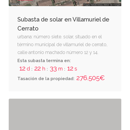
Subasta de solar en Villamuriel de
Cerrato
urbana: número siete. solar, situado en el
término municipal de villamuriel de cerrato,
calle antonio machado número 12 y 14.
ocupa una superficie de 792,00 metros
Esta subasta termina en:
12
22
33
11
cuadrados. tiene forma rectangular y mide
d
h
m
s
:
:
:
36,00 metros de ancho (frente de fachada
276.505€
Tasación de la propiedad:
sur) y 22,00 metros de alto (fondo). dispone
de una edificabilidad máxima de 3.168,00
metros cuadrados, correspondiente a
viviendas y 792,00 metros cuadrados
correspondiente a servicios privados, y de un
número máximo de 34 viviendas de tipología