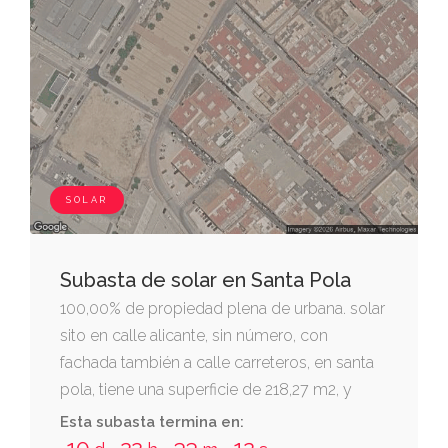
SOLAR
Subasta de solar en Santa Pola
100,00% de propiedad plena de urbana. solar
sito en calle alicante, sin número, con
fachada también a calle carreteros, en santa
pola, tiene una superficie de 218,27 m2, y
linda: sur, calle alicante, norte, calle carreteros;
Esta subasta termina en:
este, finca segregada; oeste, otro solar.
10
22
33
11