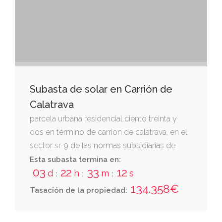
bienes a subastar".
Subasta de solar en Carrión de
Calatrava
parcela urbana residencial ciento treinta y
dos en término de carrion de calatrava, en el
sector sr-9 de las normas subsidiarias de
planeamiento municipal de carrión de
Esta subasta termina en:
03
22
33
11
calatrava, paraje de las cañadas, de forma
d
h
m
s
:
:
:
trapezoidal, con una superficie de quinientos
134.358€
Tasación de la propiedad:
cuatro metros, sesenta y cuatro decímetros
cuadrados, destinada a uso residencial. linda: