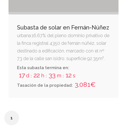
colect
Subasta de solar en Fernán-Núñez
urbana:16,67% del pleno dominio privativo de
la finca registral 4350 de fernán núñéz, solar
destinado a edificación, marcado con el nº
73 de la calle san isidro. superficie 92.35m².
linda: por la derecha entrando, con finca nº
Esta subasta termina en:
75, de esperanza collado tapiador, por la
17
22
33
11
d
h
m
s
:
:
:
izquierda, con la finca nº 71, de félix hidalgo
3.081€
Tasación de la propiedad:
ruiz; y por el fondo, con finca de juan pedro
blancat jiménez.
1