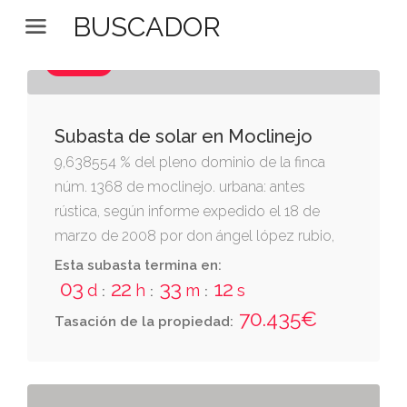
BUSCADOR
SOLAR
Subasta de solar en Moclinejo
9,638554 % del pleno dominio de la finca
núm. 1368 de moclinejo. urbana: antes
rústica, según informe expedido el 18 de
marzo de 2008 por don ángel lópez rubio,
secretario del ayuntamiento de moclinejo, en
Esta subasta termina en:
el paraje tendedero, término municipal de
03
22
33
11
d
h
m
s
:
:
:
moclinejo, málaga. consultar el resto de la
70.435€
Tasación de la propiedad:
descripción registral en el apartado de los
bienes del documento adjunto "datos
esenciales de la subasta 25m14 y de los