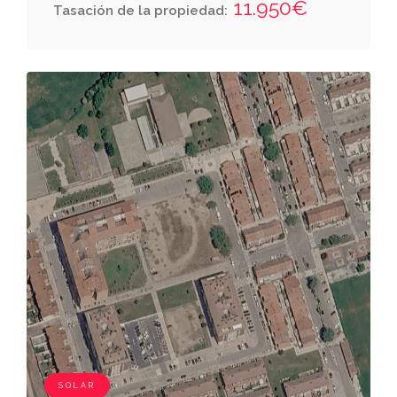
11.950€
Tasación de la propiedad:
finca registral 4.580; derecha, o sur, entrando,
resto de la finca matriz la parcela catastral
1151110 a nombre de d.ª maría coronado
martínez y d. fernando cañada iglesias;
izquierda, o norte, resto de la finca matriz, la
parcela catastral 1151101 a nombre de d.
andrés garcía rodríguez y otros y la parcela
catastral 1151102 a nombre de d. ruiman san
ginés cabrera.
SOLAR