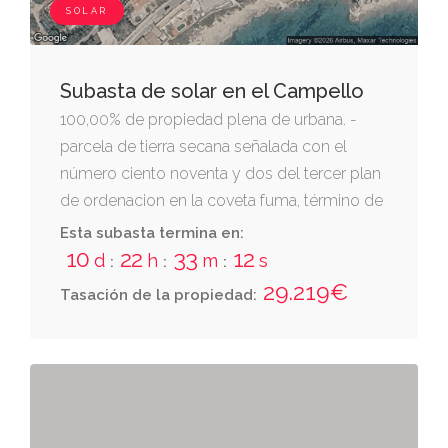
SOLAR
Subasta de solar en el Campello
100,00% de propiedad plena de urbana. -
parcela de tierra secana señalada con el
número ciento noventa y dos del tercer plan
de ordenacion en la coveta fuma, término de
el campello. ocupa una total superficie de mil
Esta subasta termina en:
setecientos metros cuadrados y linda: por el
10
22
33
11
d
h
m
s
:
:
:
norte, con la parcela ciento noventa y uno de
29.219€
Tasación de la propiedad:
dicho tercer plan; por el sur, con la línea del
ferrocarril de alicante a denia; por el este, con
la parcela ciento noventa y tres del indicado
tercer plan y por el oeste, en parte con
carretera de dicha urbanización y en parte,
con zona verde del tercer plan. inscrita al