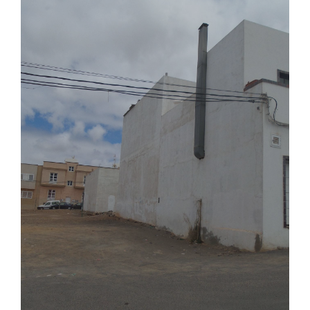
con la casa antes de don tomás juan, lo es de
siete metros, cincuenta centímetros, bajo los
lindes: por la derecha entrando, con la calle
del convento y casa de tomás juan; izquierda,
con otra casa de los herederos de doña
concepción, doña francisca y don federico
pérez soler; y por detrás y estero, con huerto
del real y parte con casa de herederos
dichos de doña concepción, doña francisca
y don federico pérez soler. referencia
catastral 2845321yh0724s0001xf finca
2669/bis de castalla valor tasación finca
2669/bis, 40440,10 euros.