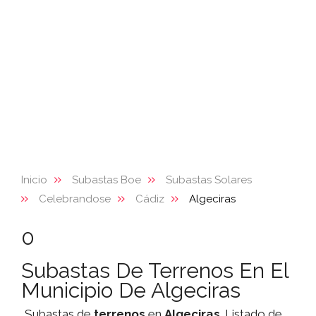
Inicio
Subastas Boe
Subastas Solares
Celebrandose
Cádiz
Algeciras
0
Subastas De Terrenos En El
Municipio De Algeciras
Subastas de
terrenos
en
Algeciras
. Listado de