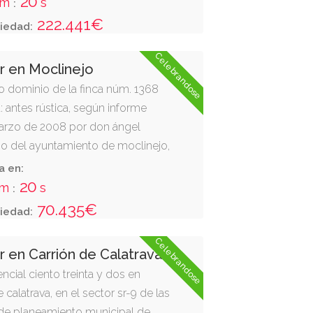
19
m
s
:
222.441€
iedad:
Celebrandose
r en Moclinejo
o dominio de la finca núm. 1368
: antes rústica, según informe
arzo de 2008 por don ángel
rio del ayuntamiento de moclinejo,
ro, término municipal de
a en:
nsultar el resto de la descripción
19
m
s
:
tado de los bienes del documento
70.435€
iedad:
iales de la subasta 25m14 y de los
Celebrandose
r en Carrión de Calatrava
ncial ciento treinta y dos en
 calatrava, en el sector sr-9 de las
 de planeamiento municipal de