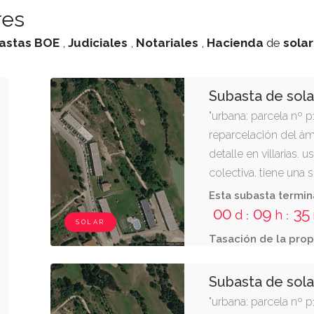
res
astas
BOE
,
Judiciales
,
Notariales
,
Hacienda
de
sola
Subasta de sol
"urbana: parcela nº 
reparcelación del ám
detalle en villarias. 
colectiva. tiene una 
cuadrados. linda: nort
Esta subasta termin
este vial r; yu oeste 
00
09
35
d
h
:
:
SOLAR
Tasación de la prop
Subasta de sol
"urbana: parcela nº 