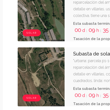
reparcelación del am
detalle en villarias. 
colectiva. tiene una 
cuadrados. linda: nort
Esta subasta termin
este; resto de finca 5
00
09
35
d
h
:
:
SOLAR
r."
Tasación de la prop
Subasta de sol
"urbana: parcela p1-1
reparcelación del ám
detalle en villarias,
cuadrados. linda: nort
este, resto de finca 5
Esta subasta termin
cuota de urbanización
00
09
35
d
h
:
:
SOLAR
Tasación de la prop