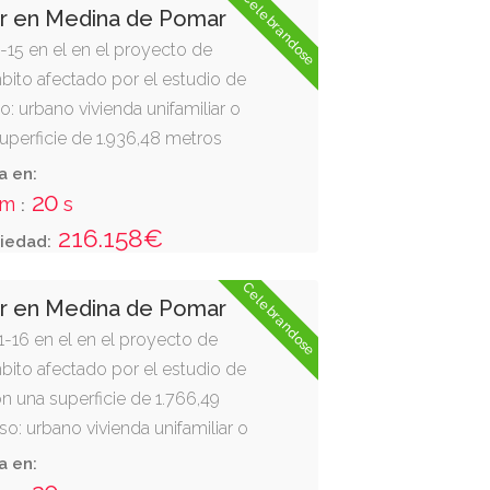
Celebrandose
ar en Medina de Pomar
1-15 en el en el proyecto de
bito afectado por el estudio de
uso: urbano vivienda unifamiliar o
superficie de 1.936,48 metros
te, eqp-32; sur, elpr-24, elp-29
a en:
, elp-29 (plaza); y oeste, eqp-32 y
19
m
s
:
216.158€
iedad:
Celebrandose
ar en Medina de Pomar
1-16 en el en el proyecto de
bito afectado por el estudio de
con una superficie de 1.766,49
o: urbano vivienda unifamiliar o
, vial v; sur, elpr-25, elpr-30 y eqpr-
a en:
-22 y p1-13; y oeste, vial v."