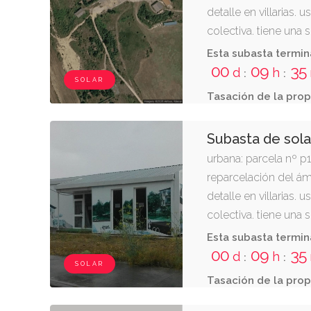
detalle en villarias. 
colectiva. tiene una 
cuadrados. linda: norte
Esta subasta termin
vial t; y oeste, elp-29
00
09
35
d
h
:
:
SOLAR
Tasación de la prop
Subasta de sol
urbana: parcela nº p
reparcelación del ám
detalle en villarias. 
colectiva. tiene una 
cuadrados. linda: norte
Esta subasta termin
vial t; y oeste, parce
00
09
35
d
h
:
:
SOLAR
Tasación de la prop