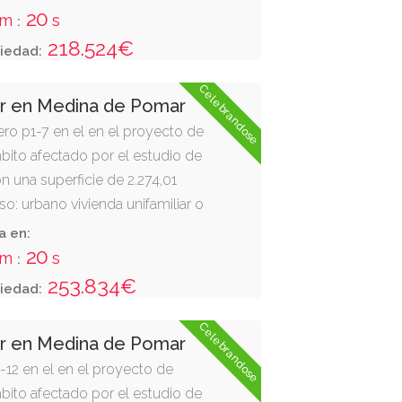
 v; y oeste: resto de fincas 5051 y
19
m
s
:
218.524€
iedad:
Celebrandose
ar en Medina de Pomar
ro p1-7 en el en el proyecto de
bito afectado por el estudio de
con una superficie de 2.274,01
o: urbano vivienda unifamiliar o
 vial s; sur, parcela p1-6; este, vial
a en:
19
m
s
:
253.834€
iedad:
Celebrandose
ar en Medina de Pomar
-12 en el en el proyecto de
bito afectado por el estudio de