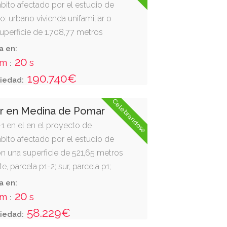
bito afectado por el estudio de
uso: urbano vivienda unifamiliar o
superficie de 1.708,77 metros
e, parcela p1-3; sur, parcela p1-1;
a en:
.101 (campo de golf); y oeste, vial
19
m
s
:
190.740€
iedad:
Celebrandose
ar en Medina de Pomar
-1 en el en el proyecto de
bito afectado por el estudio de
 con una superficie de 521,65 metros
e, parcela p1-2; sur, parcela p1;
101 (campo de golf); y oeste, vial r.
a en:
: 1,29%."
19
m
s
:
58.229€
iedad: