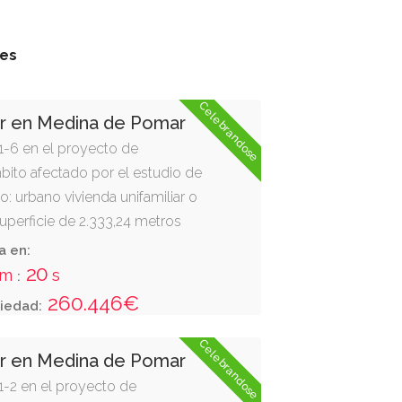
res
Celebrandose
ar en Medina de Pomar
p1-6 en el proyecto de
bito afectado por el estudio de
uso: urbano vivienda unifamiliar o
superficie de 2.333,24 metros
e, parcela p1-7; sur,parcela p1-5;
a en:
elp-27 y elpr-23."
19
m
s
:
260.446€
iedad:
Celebrandose
ar en Medina de Pomar
p1-2 en el proyecto de