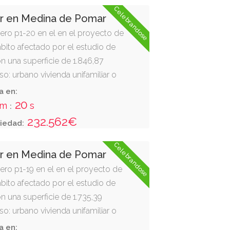
Celebrandose
ar en Medina de Pomar
ero p1-20 en el en el proyecto de
bito afectado por el estudio de
con una superficie de 1.846,87
o: urbano vivienda unifamiliar o
e, resto de fincas 5051 y 4199; sur,
a en:
 p1-17; y oeste, eqp-33."
19
m
s
:
232.562€
iedad:
Celebrandose
ar en Medina de Pomar
ero p1-19 en el en el proyecto de
bito afectado por el estudio de
con una superficie de 1.735,39
o: urbano vivienda unifamiliar o
, elpr-31 y elpr-26; sur, resto de la
a en: