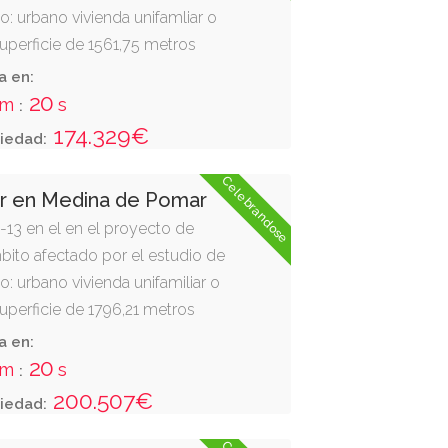
uso: urbano vivienda unifamliar o
superficie de 1561,75 metros
, elp-29 (plaza); sur, vial x; este,
a en:
 (plaza)
19
m
s
:
174.329€
iedad:
Celebrandose
ar en Medina de Pomar
1-13 en el en el proyecto de
bito afectado por el estudio de
uso: urbano vivienda unifamiliar o
superficie de 1796,21 metros
, vial v; sur, elp-29 (plaza); este,
a en:
la p1-16 y epr-22.
19
m
s
:
200.507€
iedad: