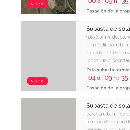
00
09
35
d
h
:
:
SOLAR
Tasación de la prop
Subasta de sola
9,638554 % del plen
de moclinejo. urbana
expedido el 18 de m
lópez rubio, secreta
en el paraje tendede
Esta subasta termin
moclinejo, málaga. co
04
09
35
d
h
:
:
SOLAR
registral en el apar
Tasación de la prop
adjunto "datos esenc
bienes a subastar".
Subasta de sola
parcela urbana reside
término de carrion de
normas subsidiarias