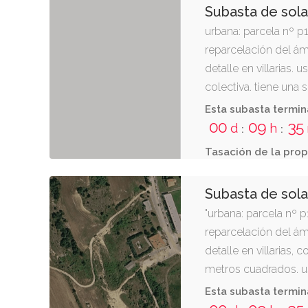
Subasta de sol
urbana: parcela nº p
reparcelación del ám
detalle en villarias. 
colectiva. tiene una 
cuadrados. linda: nor
Esta subasta termin
(plaza) y vial v; este
00
09
35
d
h
:
:
elpr-24
Tasación de la prop
Subasta de sol
"urbana: parcela nº p
reparcelación del ám
detalle en villarias, 
metros cuadrados. us
colectiva. linda: norte
Esta subasta termin
22; este, elpr-25, eqpr