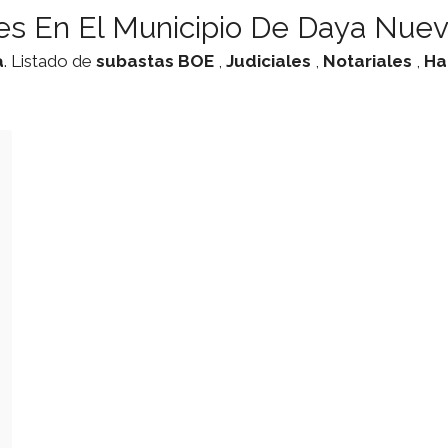
es En El Municipio De Daya Nue
a
. Listado de
subastas
BOE
,
Judiciales
,
Notariales
,
Ha