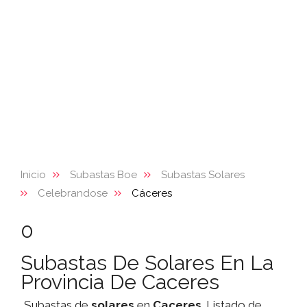
Inicio
Subastas Boe
Subastas Solares
Celebrandose
Cáceres
0
Subastas De Solares En La
Provincia De Caceres
Subastas de
solares
en
Caceres
. Listado de