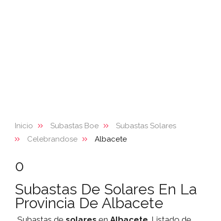
Inicio
Subastas Boe
Subastas Solares
Celebrandose
Albacete
0
Subastas De Solares En La
Provincia De Albacete
Subastas de
solares
en
Albacete
. Listado de