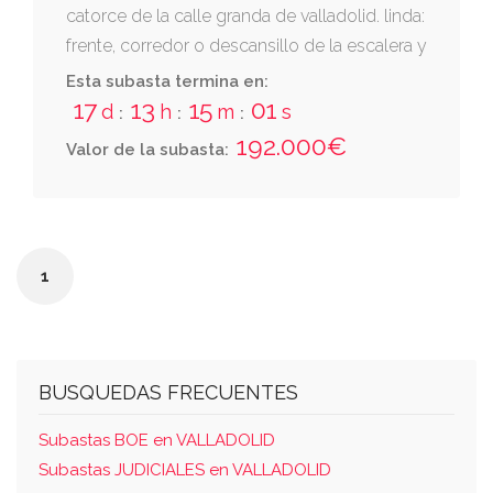
catorce de la calle granda de valladolid. linda:
frente, corredor o descansillo de la escalera y
vivienda letra d de la misma planta; derecha
Esta subasta termina en:
entrando, vivienda letra b; izquierda, patio de
17
13
15
00
d
h
m
s
:
:
:
luces y vivienda letra d de repetida planta; y
192.000€
Valor de la subasta:
fondo, calle granada
1
BUSQUEDAS FRECUENTES
Subastas BOE en VALLADOLID
Subastas JUDICIALES en VALLADOLID