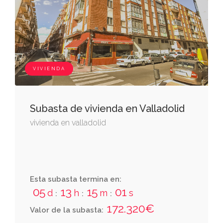
VIVIENDA
Subasta de vivienda en Valladolid
vivienda en valladolid
Esta subasta termina en:
05
13
15
00
d
h
m
s
:
:
:
172.320€
Valor de la subasta: