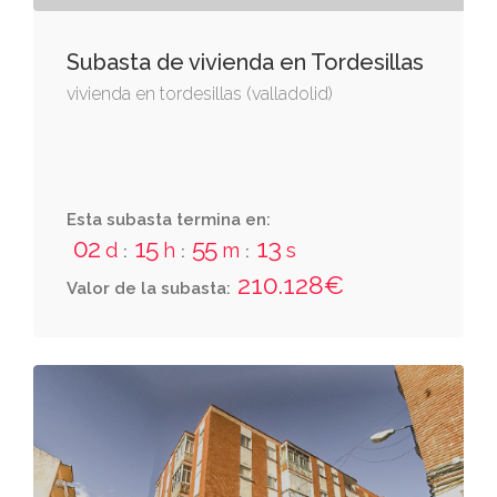
Subasta de vivienda en Tordesillas
vivienda en tordesillas (valladolid)
Esta subasta termina en:
02
15
55
12
d
h
m
s
:
:
:
210.128€
Valor de la subasta: