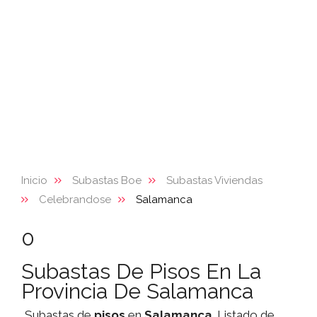
Inicio
Subastas Boe
Subastas Viviendas
Celebrandose
Salamanca
0
Subastas De Pisos En La
Provincia De Salamanca
Subastas de
pisos
en
Salamanca
. Listado de