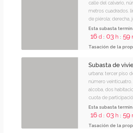
calle del calvario, n
metros cuadrados. lin
de piérola; derecha, 
izquierda, luis uzqu
Esta subasta termin
polígono 5 del catast
16
03
59
d
h
:
:
Tasación de la prop
Subasta de vivi
urbana: tercer piso d
número veinticuatro.
alcoba, dos habitacio
cuota de participac
treinta y cinco por ci
Esta subasta termin
entrando y espalda,
16
03
59
d
h
:
:
sucesores de ricardo
Tasación de la prop
número veintiséis de 