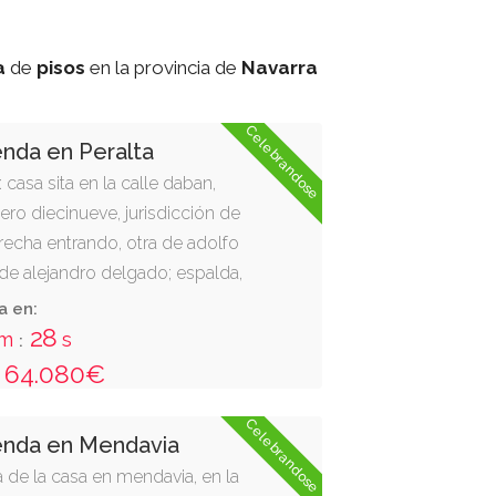
a
de
pisos
en la provincia de
Navarra
Celebrandose
enda en Peralta
 casa sita en la calle daban,
ro diecinueve, jurisdicción de
erecha entrando, otra de adolfo
a de alejandro delgado; espalda,
. consta de tres pisos y el bajo. se
a en:
 una parcela de ciento veintiocho
27
m
s
:
crita en el registro de la
64.080€
l tomo 1880, libro 153, folio 1,
Celebrandose
ienda en Mendavia
a de la casa en mendavia, en la