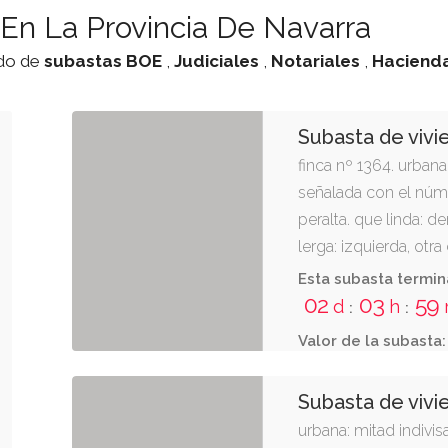
En La Provincia De Navarra
ado de
subastas
BOE
,
Judiciales
,
Notariales
,
Haciend
Subasta de vivi
finca nº 1364. urbana:
señalada con el núme
peralta. que linda: d
lerga: izquierda, otr
otra de cirila irigaray
Esta subasta termin
halla asentada sobre
02
03
59
d
h
:
:
metros cuadrados. ins
Valor de la subasta:
propiedad de tafalla a
inscripción 17.
Subasta de viv
urbana: mitad indivis