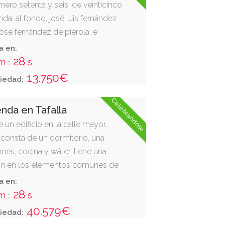
úmero setenta y seis, de veinticinco
da: al fondo, josé luis fernández
josé fernández de piérola; e
eda gómez. es la parcela 1603 del
a en:
ro.
27
m
s
:
13.750€
iedad:
Celebrandose
enda en Tafalla
e un edificio en la calle mayor,
 consta de un dormitorio, una
nes, cocina y wáter. tiene una
ión en los elementos comunes de
enro. la finca matriz linda: derecha
a en:
 casa número veintidós de
27
m
s
:
 huarte mendicoa; izquierda, casa
40.579€
iedad:
justo vera. es la unidad urbana 5,