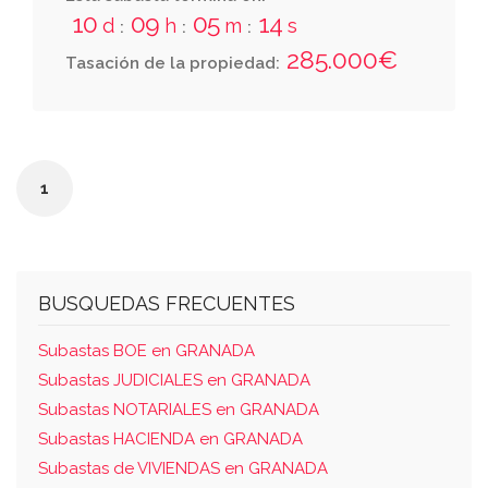
la escalera 4, del portal dos, del bloque uno.
10
09
05
14
d
h
m
s
:
:
:
se denomina latitud campus de la salud, en
285.000€
Tasación de la propiedad:
calle pasaje de la ciencia número uno, y
anejos plaza aparcamiento y trastero.
1
BUSQUEDAS FRECUENTES
Subastas BOE en GRANADA
Subastas JUDICIALES en GRANADA
Subastas NOTARIALES en GRANADA
Subastas HACIENDA en GRANADA
Subastas de VIVIENDAS en GRANADA