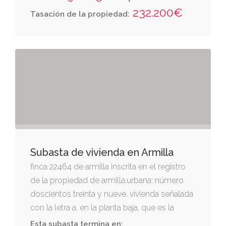
derecha entrando, miguel iborra; izquierda,
232.200€
Tasación de la propiedad:
agustín hernández molero; espalda, placeta
de los rueda, por donde tiene otra entrada; y
da frente al callejón segundo de la cruz.
Subasta de vivienda en Armilla
finca 22464 de armilla inscrita en el registro
de la propiedad de armilla.urbana: número
doscientos treinta y nueve. vivienda señalada
con la letra a, en la planta baja, que es la
cuarta general del conjunto, perteneciente a
Esta subasta termina en: