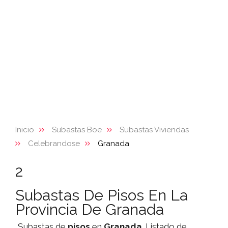
Inicio
Subastas Boe
Subastas Viviendas
Celebrandose
Granada
2
Subastas De Pisos En La
Provincia De Granada
Subastas de
pisos
en
Granada
. Listado de