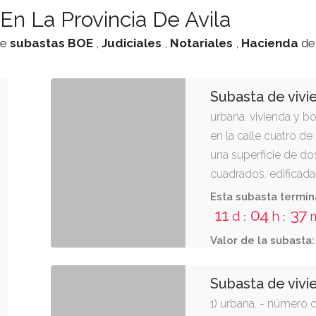
En La Provincia De Avila
de
subastas
BOE
,
Judiciales
,
Notariales
,
Hacienda
d
Subasta de viv
urbana. vivienda y b
en la calle cuatro d
una superficie de d
cuadrados. edificada
metros cuadrados. el
Esta subasta termin
edificada se destina a
11
04
37
d
h
:
:
Valor de la subasta:
Subasta de vivi
1) urbana. - número c