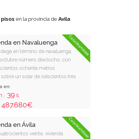
e
pisos
en la provincia de
Avila
Celebrandose
ienda en Navaluenga
odega en término de navaluenga,
e octubre número dieciocho, con
oscientos ochenta metros
 sobre un solar de seiscientos tres
 resto de la superficie no
a en:
 patio.
38
m
s
:
487.680€
Celebrandose
enda en Ávila
uatrocientos veinte. vivienda