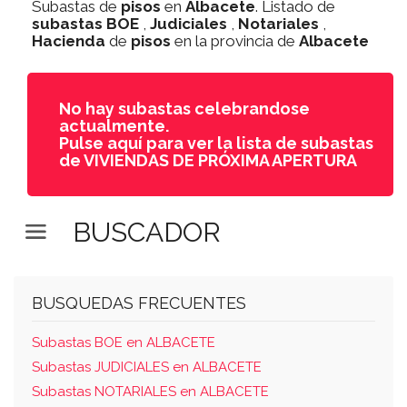
Subastas de
pisos
en
Albacete
. Listado de
subastas
BOE
,
Judiciales
,
Notariales
,
Hacienda
de
pisos
en la provincia de
Albacete
No hay subastas celebrandose
actualmente.
Pulse aquí para ver la lista de subastas
de VIVIENDAS DE PRÓXIMA APERTURA
BUSCADOR
BUSQUEDAS FRECUENTES
Subastas BOE en ALBACETE
Subastas JUDICIALES en ALBACETE
Subastas NOTARIALES en ALBACETE