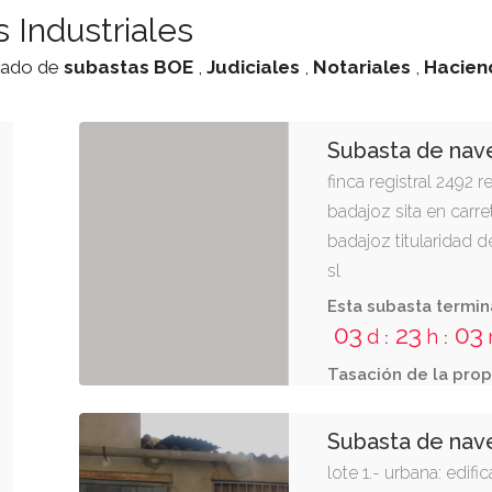
 Industriales
stado de
subastas
BOE
,
Judiciales
,
Notariales
,
Hacien
Subasta de nave
finca registral 2492 
badajoz sita en car
badajoz titularidad d
sl
Esta subasta termin
03
23
03
d
h
:
:
Tasación de la prop
Subasta de nave
lote 1.- urbana: edifi