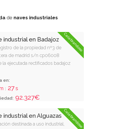
da
de
naves industriales
Celebrandose
 industrial en Badajoz
registro de la propiedad nº3 de
retera de madrid s/n cp06008
e la ejecutada rectificados badajoz
a en:
26
m
s
:
92.327€
iedad:
Celebrandose
 industrial en Alguazas
cación destinada a uso industrial,