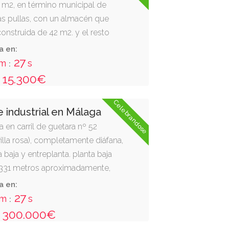
 m2, en término municipal de
las pullas, con un almacén que
construida de 42 m2. y el resto
cubierto. dirección catastral:
a en:
0 pt:01; c.p. 30561 alguazas, las
26
m
s
:
 norte, don juan teodoro garcía
15.300€
co gallego alarcón; este, doña
ález; oeste, con doña antonia
Celebrandose
 industrial en Málaga
ur, camino a las pullas..
a en carril de guetara nº 52
villa rosa), completamente diáfana,
baja y entreplanta. planta baja
 331 metros aproximadamente,
s aproximadamente y aseo y
a en:
dispone de 65 metros
26
m
s
:
portante referir que en
300.000€
 finca sufrió un incendio que