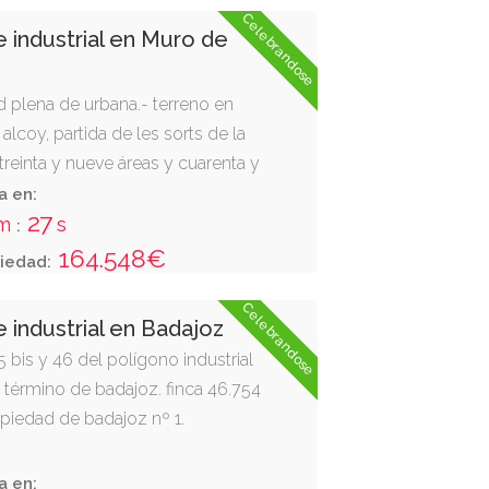
 la totalidad de la nave industrial.
Celebrandose
 industrial en Muro de
 plena de urbana.- terreno en
lcoy, partida de les sorts de la
 treinta y nueve áreas y cuarenta y
el que están enclavadas cuatro
a en:
26
os industriales, dos de ellas de
m
s
:
igua, de superficie de trescientos
164.548€
iedad:
ros cuadrados, resultantes de
Celebrandose
te por cincuenta y dos metros de
 industrial en Badajoz
, la situada hacia la derecha y otra
5 bis y 46 del polígono industrial
os cuadrados en planta de forma
 término de badajoz. finca 46.754
 cuerpos: uno de dos plantas con
opiedad de badajoz nº 1.
 destina a servicios y oficinas con
ruida en cada planta de ciento
a en:
tros cuadrados y el otro de una