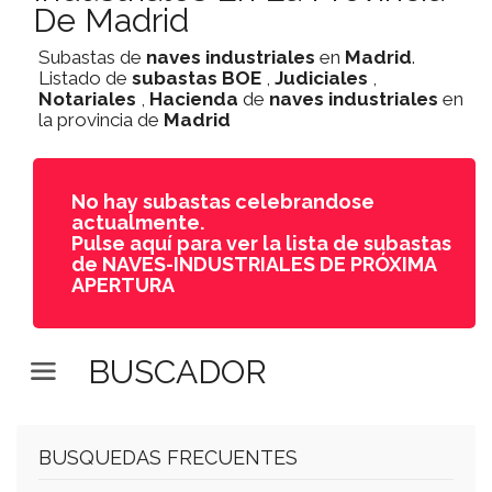
De Madrid
Subastas de
naves industriales
en
Madrid
.
Listado de
subastas
BOE
,
Judiciales
,
Notariales
,
Hacienda
de
naves industriales
en
la provincia de
Madrid
No hay subastas celebrandose
actualmente.
Pulse aquí para ver la lista de subastas
de NAVES-INDUSTRIALES DE PRÓXIMA
APERTURA
BUSCADOR
BUSQUEDAS FRECUENTES