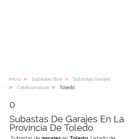
Inicio
Subastas Boe
Subastas Garajes
Celebrandose
Toledo
0
Subastas De Garajes En La
Provincia De Toledo
Subastas de
garajes
en
Toledo
. Listado de