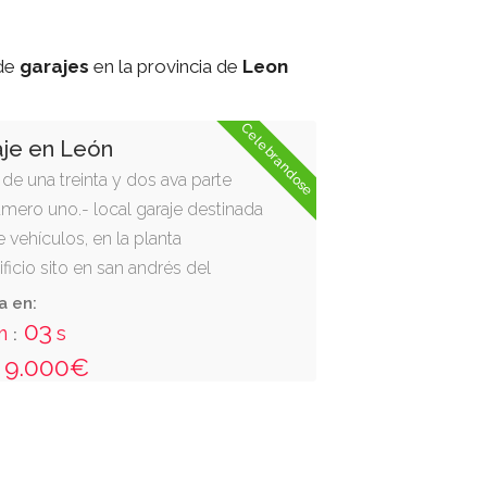
de
garajes
en la provincia de
Leon
Celebrandose
aje en León
 de una treinta y dos ava parte
numero uno.- local garaje destinada
 vehículos, en la planta
ficio sito en san andrés del
 calle ebro, sin número, con
a en:
onal desde la calle de situación,
02
m
s
:
atonal mediante escalera
9.000€
a comunicación portal de entrada
 de acceso escaleras l-2-3 y 4, de
articipación indivisa la cual e
xclusivo y excluyente de la plaza