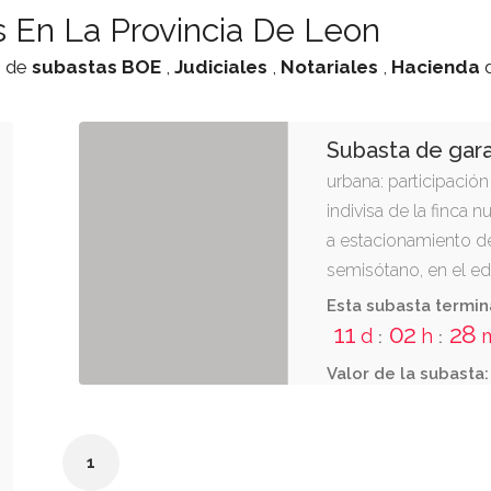
 En La Provincia De Leon
o de
subastas
BOE
,
Judiciales
,
Notariales
,
Hacienda
Subasta de gar
urbana: participación
indivisa de la finca 
a estacionamiento de
semisótano, en el edi
rabanedo, -león, a la
Esta subasta termin
acceso rodado y peat
11
02
28
d
h
:
:
y exclusivamente)pe
Valor de la subasta:
independiente que l
al edificio y pasillos
la que procede esta p
1
concreta en el uso e