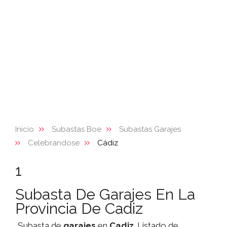
Inicio
Subastas Boe
Subastas Garajes
Celebrandose
Cádiz
1
Subasta De Garajes En La
Provincia De Cadiz
Subasta de
garajes
en
Cadiz
. Listado de