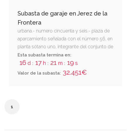
Subasta de garaje en Jerez de la
Frontera
urbana.- numero cincuenta y seis.- plaza de
aparcamiento señalada con el número 56, en
planta sótano uno, integrante del conjunto de
edificación denominado "
Esta subasta termina en:
16
17
21
19
d
h
m
s
:
:
:
32.451€
Valor de la subasta:
1