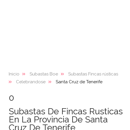
Inicio
Subastas Boe
Subastas Fincas rústicas
Celebrandose
Santa Cruz de Tenerife
0
Subastas De Fincas Rusticas
En La Provincia De Santa
Cruz De Tenerife