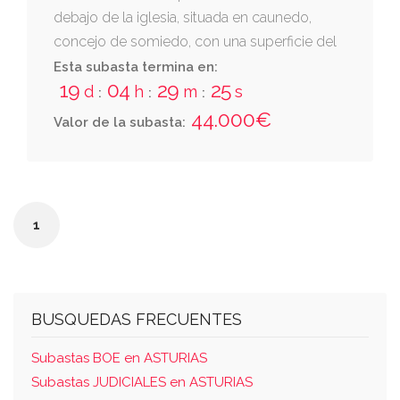
debajo de la iglesia, situada en caunedo,
concejo de somiedo, con una superficie del
terreno de quinientos cincuenta metros
Esta subasta termina en:
19
04
29
25
cuadrados
d
h
m
s
:
:
:
44.000€
Valor de la subasta:
1
BUSQUEDAS FRECUENTES
Subastas BOE en ASTURIAS
Subastas JUDICIALES en ASTURIAS