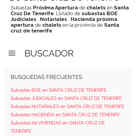
Subastas
Próxima Apertura
de
chalets
en
Santa
Cruz De Tenerife
. Listado de
subastas
BOE
,
Judiciales
,
Notariales
,
Hacienda
próxima
apertura
de
chalets
en la provincia de
Santa
cruz de tenerife
BUSCADOR
BUSQUEDAS FRECUENTES
Subastas BOE en SANTA CRUZ DE TENERIFE
Subastas JUDICIALES en SANTA CRUZ DE TENERIFE
Subastas NOTARIALES en SANTA CRUZ DE TENERIFE
Subastas HACIENDA en SANTA CRUZ DE TENERIFE
Subastas de VIVIENDAS en SANTA CRUZ DE
TENERIFE