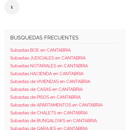
se destina, y linda: norte, aires sobre terreno
1
sobrante propio de la edificación, y vivienda
letra a de su mismo portal sur, vivienda letra b
de la planta primera del portal número 7 este,
vivienda letra a de la planta primera del portal
BUSQUEDAS FRECUENTES
número 6 y al oeste, viviendas letras a y b de
Subastas BOE en CANTABRIA
su mismo portal.
Subastas JUDICIALES en CANTABRIA
Subastas NOTARIALES en CANTABRIA
Subastas HACIENDA en CANTABRIA
Subastas de VIVIENDAS en CANTABRIA
Subastas de CASAS en CANTABRIA
Subastas de PISOS en CANTABRIA
Subastas de APARTAMENTOS en CANTABRIA
Subastas de CHALETS en CANTABRIA
Subastas de BUNGALOWS en CANTABRIA
Subastas de GARAJES en CANTABRIA