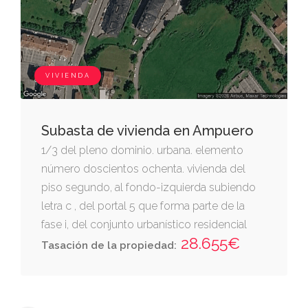
VIVIENDA
Subasta de vivienda en Ampuero
1/3 del pleno dominio. urbana. elemento
número doscientos ochenta. vivienda del
piso segundo, al fondo-izquierda subiendo
letra c , del portal 5 que forma parte de la
fase i, del conjunto urbanístico residencial
28.655€
amanecer en ampuero. ocupa noventa y
Tasación de la propiedad:
nueve metros cuadrados de superficie
construida, aproximadamente dispone de
una distribución suficiente para el uso a que