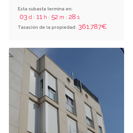
Esta subasta termina en:
03
11
52
27
d
h
m
s
:
:
:
361.787€
Tasación de la propiedad: