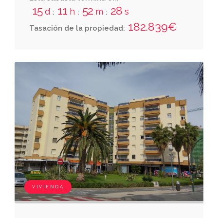
cuadrados de partes comune
15
11
52
27
d
h
m
s
:
:
:
182.839€
Tasación de la propiedad:
VIVIENDA