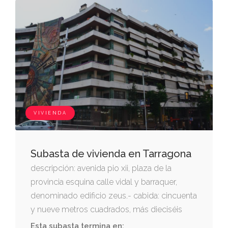
VIVIENDA
Subasta de vivienda en Tarragona
descripción: avenida pio xii, plaza de la
provincia esquina calle vidal y barraquer,
denominado edificio zeus.- cabida: cincuenta
y nueve metros cuadrados, más dieciséis
metros cuadrados de terraza y dos metros
Esta subasta termina en: