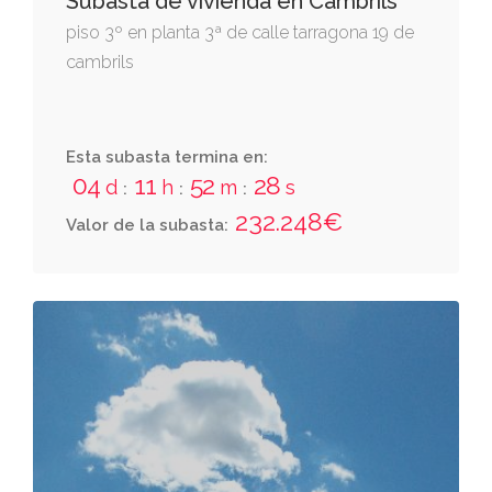
Subasta de vivienda en Cambrils
piso 3º en planta 3ª de calle tarragona 19 de
cambrils
Esta subasta termina en:
04
11
52
27
d
h
m
s
:
:
:
232.248€
Valor de la subasta: