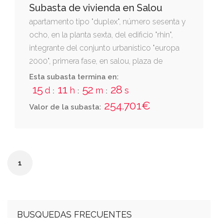
Subasta de vivienda en Salou
apartamento tipo "duplex", número sesenta y
ocho, en la planta sexta, del edificio "rhin",
integrante del conjunto urbanístico "europa
2000", primera fase, en salou, plaza de
europa número diez. tasada a efectos de
Esta subasta termina en:
subasta en 239.648,15 euros.
15
11
52
27
d
h
m
s
:
:
:
254.701€
Valor de la subasta:
1
BUSQUEDAS FRECUENTES