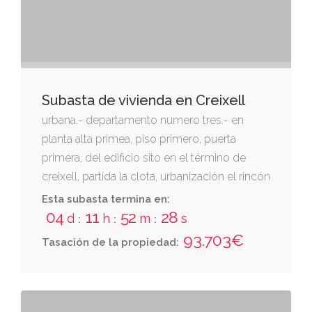
Subasta de vivienda en Creixell
urbana.- departamento numero tres.- en
planta alta primea, piso primero, puerta
primera, del edificio sito en el término de
creixell, partida la clota, urbanización el rincón
del césar. vivienda compuesta de dos
Esta subasta termina en:
dormitorios, comedor-estar, cocina,
04
11
52
27
d
h
m
s
:
:
:
vestíbulo, aseo completo, lavadero y
93.703€
Tasación de la propiedad:
terrazas, tiene una superficie de sesenta
metros cuadrados, más terraza de seis
metros ochenta y nueve decímetros
cuadrados. linda: por el frente, con caja de