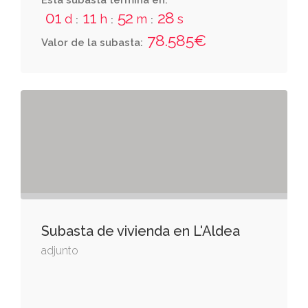
Esta subasta termina en:
01
11
52
27
d
h
m
s
:
:
:
78.585€
Valor de la subasta:
Subasta de vivienda en L'Aldea
adjunto