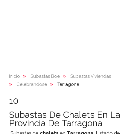
Inicio
Subastas Boe
Subastas Viviendas
Celebrandose
Tarragona
10
Subastas De Chalets En La
Provincia De Tarragona
Subastas de
chalets
en
Tarragona
. Listado de