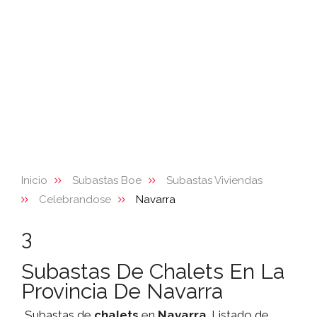
Inicio
Subastas Boe
Subastas Viviendas
Celebrandose
Navarra
3
Subastas De Chalets En La
Provincia De Navarra
Subastas de
chalets
en
Navarra
. Listado de