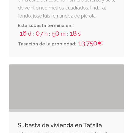
de veinticinco metros cuadrados. linda: al
fondo, josé luis fernández de piérola;
derecha, josé fernández de piérola; e
Esta subasta termina en:
izquierda, luis uzqueda gómez. es la parcela
16
07
50
17
d
h
m
s
:
:
:
1603 del polígono 5 del catastro.
13.750€
Tasación de la propiedad:
Subasta de vivienda en Tafalla