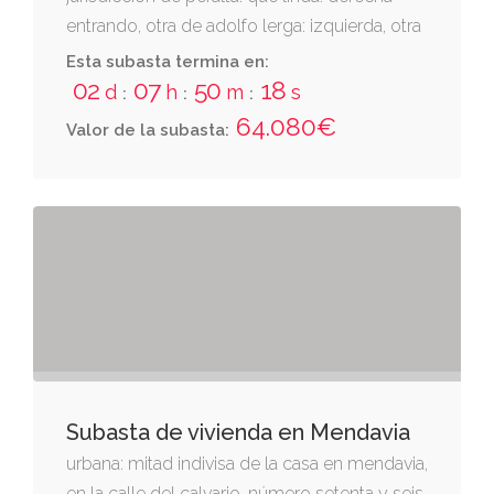
entrando, otra de adolfo lerga: izquierda, otra
de alejandro delgado; espalda, otra de cirila
Esta subasta termina en:
irigaray. consta de tres pisos y el bajo. se
02
07
50
17
d
h
m
s
:
:
:
halla asentada sobre una parcela de ciento
64.080€
Valor de la subasta:
veintiocho metros cuadrados. inscrita en el
registro de la propiedad de tafalla al tomo
1880, libro 153, folio 1, inscripción 17.
Subasta de vivienda en Mendavia
urbana: mitad indivisa de la casa en mendavia,
en la calle del calvario, número setenta y seis,