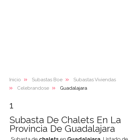
Inicio
Subastas Boe
Subastas Viviendas
Celebrandose
Guadalajara
1
Subasta De Chalets En La
Provincia De Guadalajara
Subasta de
chalets
en
Guadalajara
. Listado de