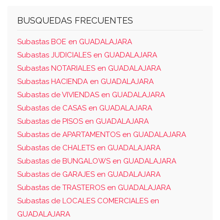
el local trigesimonoveno; izquierda, con el
local trigesimotercero y rellano de escalera;
BUSQUEDAS FRECUENTES
fondo, con terreno de pedro josé navarro
ruiz, y frente, caja de escalera,local
Subastas BOE en GUADALAJARA
trigesimoquinto y patio de luces. cuota: se le
Subastas JUDICIALES en GUADALAJARA
asigna una cuota de dos enteros y cincuenta
Subastas NOTARIALES en GUADALAJARA
y siete centésimas de entero por ciento en
Subastas HACIENDA en GUADALAJARA
los elementos comunes y gastos de la casa.
Subastas de VIVIENDAS en GUADALAJARA
Subastas de CASAS en GUADALAJARA
Subastas de PISOS en GUADALAJARA
Subastas de APARTAMENTOS en GUADALAJARA
Subastas de CHALETS en GUADALAJARA
Subastas de BUNGALOWS en GUADALAJARA
Subastas de GARAJES en GUADALAJARA
Subastas de TRASTEROS en GUADALAJARA
Subastas de LOCALES COMERCIALES en
GUADALAJARA