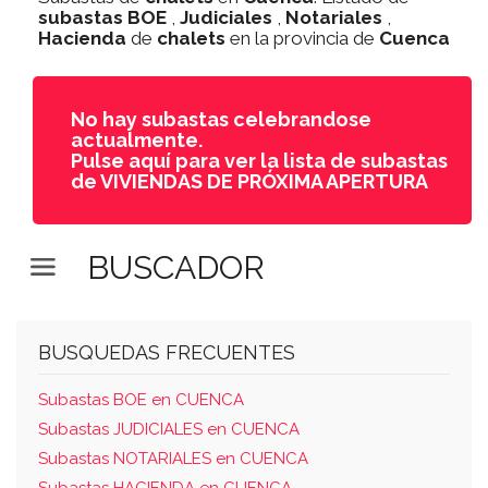
subastas
BOE
,
Judiciales
,
Notariales
,
Hacienda
de
chalets
en la provincia de
Cuenca
No hay subastas celebrandose
actualmente.
Pulse aquí para ver la lista de subastas
de VIVIENDAS DE PRÓXIMA APERTURA
BUSCADOR
BUSQUEDAS FRECUENTES
Subastas BOE en CUENCA
Subastas JUDICIALES en CUENCA
Subastas NOTARIALES en CUENCA