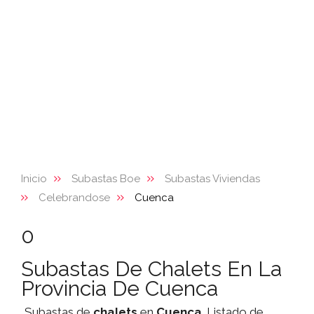
Inicio
Subastas Boe
Subastas Viviendas
Celebrandose
Cuenca
0
Subastas De Chalets En La
Provincia De Cuenca
Subastas de
chalets
en
Cuenca
. Listado de