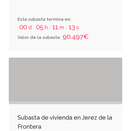
Esta subasta termina en:
00
05
11
12
d
h
m
s
:
:
:
90.497€
Valor de la subasta:
Subasta de vivienda en Jerez de la
Frontera