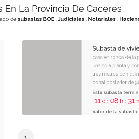
 En La Provincia De Caceres
stado de
subastas
BOE
,
Judiciales
,
Notariales
,
Hacien
Subasta de vivi
casa en ronda de la 
una sola planta y co
tres metros con qui
corral posterior de 
decímetros cuadrados
Esta subasta termin
metros con 66 decím
11
08
31
d
h
:
:
en salón-comedor, c
Valor de la subasta:
dormitorios.finca nº5.
propiedad de coria al
1