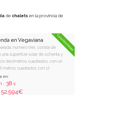
da
de
chalets
en la provincia de
Celebrandose
enda en Vegaviana
parada, número tres. consta de
n una superficie solar de ochenta y
nce decímetros cuadrados, con un
98 metros cuadrados con 17
. tiene una superficie útil de 62
a en:
etros cuadrados. está distribuida
38
m
s
:
ocina, baño y tres
52.594€
611, inscrita en el registro de la
 tomo 599, libro 59, folio 142