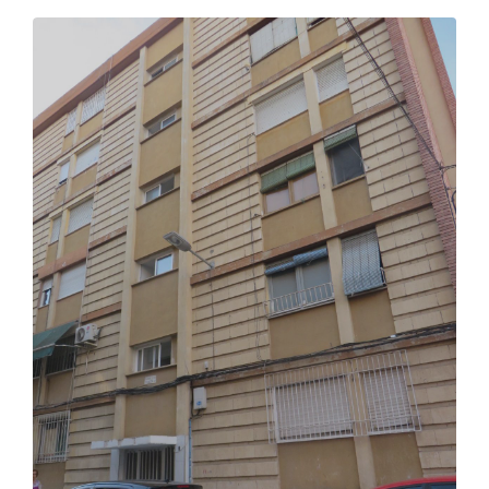
inmueble, por lo que se adquiere libre de
cargas registrales. la vivienda tiene pendiente
de pago el ibi correspondiente al año 2026,
por importe de 388,63 €). se subasta la
siguiente finca: urbana: seis.- vivienda dúplex,
planta baja y alta, en término de murcia,
partido de la ñora, calle buenos aires, número
17; es de tipo c. del bloque uno. dirección
catastral: cl buenos aires 19 pl:01; cp. 30830
la ñora - murcia. tiene una superficie útil de
88,79 m2, y la parcela donde se ha
construido cuenta con 82,80 m2, ocupando
en la misma 61,62 m2; está distribuida en
diferentes dependencias en las dos plantas,
comunicadas ambas a través de una escalera
interior; tiene zona ajardinada en su parte