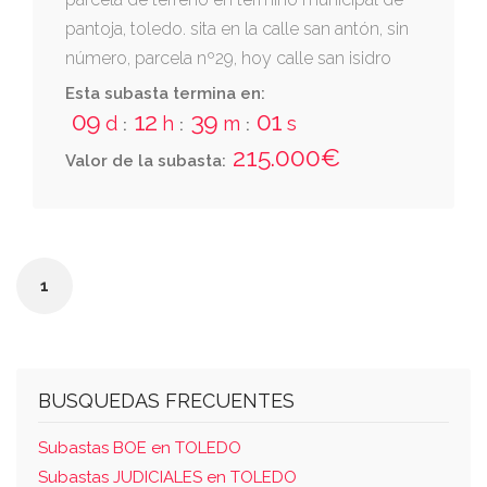
pantoja, toledo. sita en la calle san antón, sin
número, parcela nº29, hoy calle san isidro
nº15, con una superficie de 126,11m2
Esta subasta termina en:
09
12
39
01
d
h
m
s
:
:
:
215.000€
Valor de la subasta:
1
BUSQUEDAS FRECUENTES
Subastas BOE en TOLEDO
Subastas JUDICIALES en TOLEDO