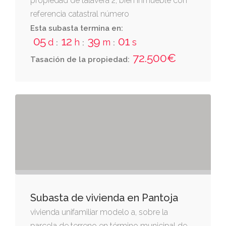
propiedad de talavera 2, bien inmueble con
referencia catastral número
2471512uk5327s0001qy, municipio san román
Esta subasta termina en:
05
12
39
01
de los montes (toledo), c/olivilla nº 9
d
h
m
s
:
:
:
72.500€
Tasación de la propiedad:
Subasta de vivienda en Pantoja
vivienda unifamiliar modelo a, sobre la
parcela de terreno en término municipal de