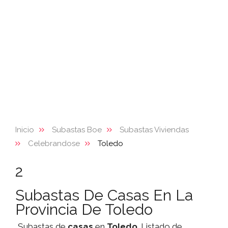
Inicio
Subastas Boe
Subastas Viviendas
Celebrandose
Toledo
2
Subastas De Casas En La
Provincia De Toledo
Subastas de
casas
en
Toledo
. Listado de