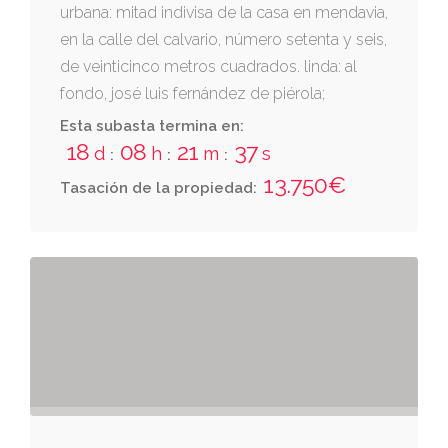
urbana: mitad indivisa de la casa en mendavia,
en la calle del calvario, número setenta y seis,
de veinticinco metros cuadrados. linda: al
fondo, josé luis fernández de piérola;
derecha, josé fernández de piérola; e
Esta subasta termina en:
izquierda, luis uzqueda gómez. es la parcela
18
08
21
36
d
h
m
s
:
:
:
1603 del polígono 5 del catastro.
13.750€
Tasación de la propiedad: