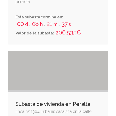
primera
Esta subasta termina en:
00
08
21
36
d
h
m
s
:
:
:
206.535€
Valor de la subasta:
Subasta de vivienda en Peralta
finca nº 1364. urbana: casa sita en la calle