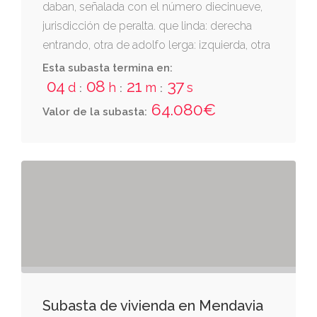
daban, señalada con el número diecinueve,
jurisdicción de peralta. que linda: derecha
entrando, otra de adolfo lerga: izquierda, otra
de alejandro delgado; espalda, otra de cirila
Esta subasta termina en:
irigaray. consta de tres pisos y el bajo. se
04
08
21
36
d
h
m
s
:
:
:
halla asentada sobre una parcela de ciento
64.080€
Valor de la subasta:
veintiocho metros cuadrados. inscrita en el
registro de la propiedad de tafalla al tomo
1880, libro 153, folio 1, inscripción 17.
Subasta de vivienda en Mendavia