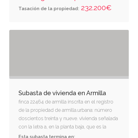
derecha entrando, miguel iborra; izquierda,
232.200€
Tasación de la propiedad:
agustín hernández molero; espalda, placeta
de los rueda, por donde tiene otra entrada; y
da frente al callejón segundo de la cruz.
Subasta de vivienda en Armilla
finca 22464 de armilla inscrita en el registro
de la propiedad de armilla.urbana: número
doscientos treinta y nueve. vivienda señalada
con la letra a, en la planta baja, que es la
cuarta general del conjunto, perteneciente a
Esta subasta termina en: