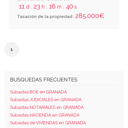
la escalera 4, del portal dos, del bloque uno.
11
23
16
40
d
h
m
s
:
:
:
se denomina latitud campus de la salud, en
285.000€
Tasación de la propiedad:
calle pasaje de la ciencia número uno, y
anejos plaza aparcamiento y trastero.
1
BUSQUEDAS FRECUENTES
Subastas BOE en GRANADA
Subastas JUDICIALES en GRANADA
Subastas NOTARIALES en GRANADA
Subastas HACIENDA en GRANADA
Subastas de VIVIENDAS en GRANADA