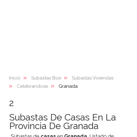
Inicio
Subastas Boe
Subastas Viviendas
Celebrandose
Granada
2
Subastas De Casas En La
Provincia De Granada
Subastas de
casas
en
Granada
. Listado de