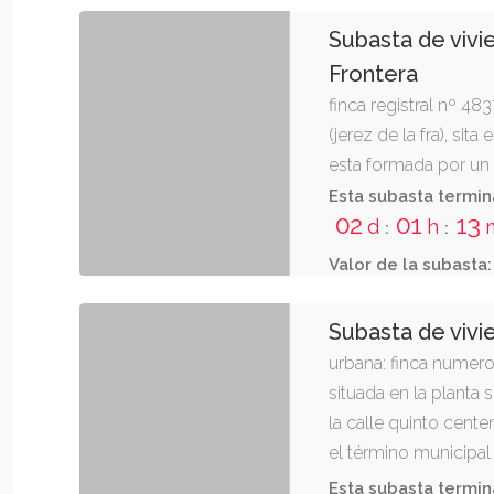
terraza-lavadero. lin
Subasta de vivi
marítimo; al sur, co
Frontera
patio; al este, con pi
finca registral nº 48
norte, con el piso let
(jerez de la fra), sit
letra c de la misma p
esta formada por un 
11017000193713. inscr
superficie de tresci
336 del registro de l
Esta subasta termin
02
01
13
linda: derecha entran
tipo ascendente a 29
d
h
:
:
peraita casado; izqu
catastral:4329901q
Valor de la subasta:
alfonseca, viuda de 
fernando primo de ri
Subasta de vivi
con el número cinco,
urbana: finca numero
11020000447731. inscr
situada en la planta 
210 del registro de l
la calle quinto centen
frontera por el tipo 
el término municipal
referencia catastra
escalera común. tiene
Esta subasta termin