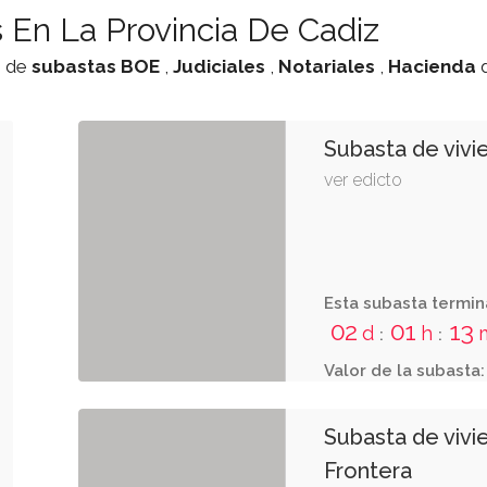
 En La Provincia De Cadiz
o de
subastas
BOE
,
Judiciales
,
Notariales
,
Hacienda
Subasta de vivi
ver edicto
Esta subasta termin
02
01
13
d
h
:
:
Valor de la subasta:
Subasta de vivi
Frontera