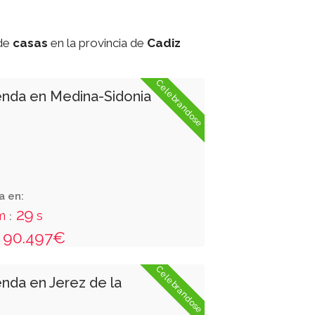
de
casas
en la provincia de
Cadiz
Celebrandose
enda en Medina-Sidonia
a en:
28
m
s
:
90.497€
Celebrandose
enda en Jerez de la