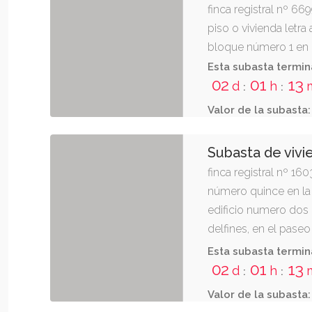
finca registral nº 66
piso o vivienda letra 
bloque número 1 en n
retiro", en jerez de l
Esta subasta termin
02
01
13
delicias. tiene una s
d
h
:
:
cuadrado (116m2) con
Valor de la subasta:
tendedero, estar en 
cuarto de baño, cuar
Subasta de vivi
jardineras. linda: al
finca registral nº 16
entrando zona verde; 
número quince en la 
planta. referencia c
edificio numero dos 
inscrita al registro 
delfines, en el paseo
de la frontera. inscrit
(cádiz). tiene una su
Esta subasta termin
metros y cuarenta d
02
01
13
d
h
:
:
consta de vestíbulo,
Valor de la subasta:
dormitorios, cuarto 