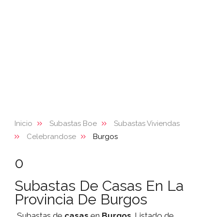
Inicio
Subastas Boe
Subastas Viviendas
Celebrandose
Burgos
0
Subastas De Casas En La
Provincia De Burgos
Subastas de
casas
en
Burgos
. Listado de