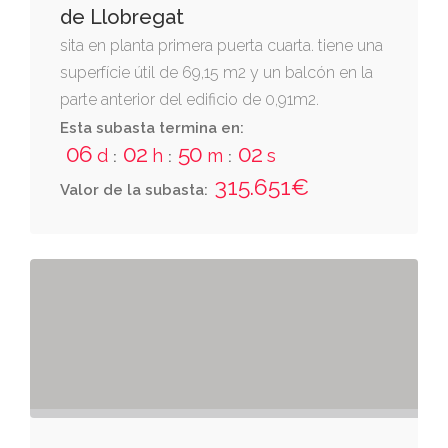
de Llobregat
sita en planta primera puerta cuarta. tiene una
superfície útil de 69,15 m2 y un balcón en la
parte anterior del edificio de 0,91m2.
constituïda interiorment por varias
Esta subasta termina en:
06
02
50
01
dependencias y servicios
d
h
m
s
:
:
:
315.651€
Valor de la subasta: