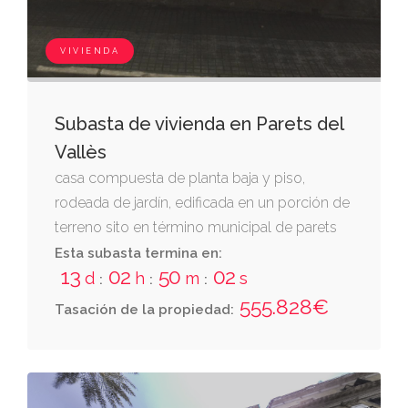
VIVIENDA
Subasta de vivienda en Parets del
Vallès
casa compuesta de planta baja y piso,
rodeada de jardín, edificada en un porción de
terreno sito en término municipal de parets
del vallés, con frente a la calle sant joan,
Esta subasta termina en:
13
02
50
01
donde le corresponde el número catorce.
d
h
m
s
:
:
:
datos registrales: finca nº 1508 de parets del
555.828€
Tasación de la propiedad:
valles, tomo 3457, libro 408, folio 69, inscrita
en el registro de la propiedad de mollet del
vallés.