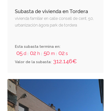
Subasta de vivienda en Tordera
vivienda familiar en calle consell de cent, 50,
urbanización ágora park de tordera
Esta subasta termina en:
05
02
50
01
d
h
m
s
:
:
:
312.146€
Valor de la subasta: