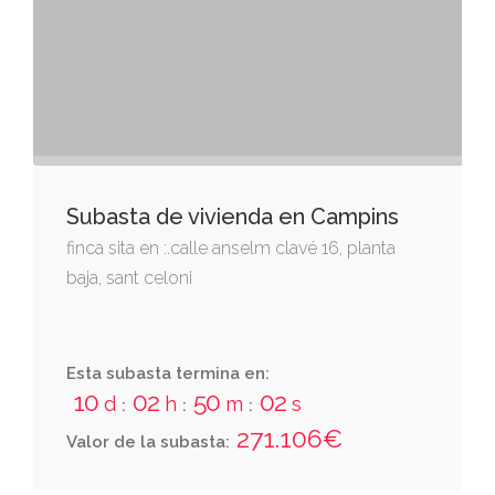
Subasta de vivienda en Campins
finca sita en :.calle anselm clavé 16, planta
baja, sant celoni
Esta subasta termina en:
10
02
50
01
d
h
m
s
:
:
:
271.106€
Valor de la subasta: