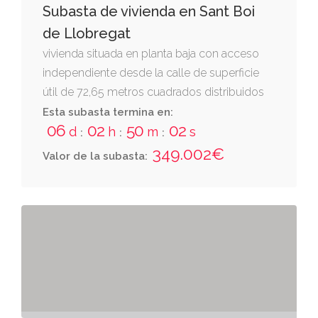
Subasta de vivienda en Sant Boi
de Llobregat
vivienda situada en planta baja con acceso
independiente desde la calle de superficie
útil de 72,65 metros cuadrados distribuidos
en diferentes dependencias y servicios. tiene
Esta subasta termina en:
06
02
50
01
como anejo inserparable de uso privativo una
d
h
m
s
:
:
:
terraza con una superficie de 63,89 metros
349.002€
Valor de la subasta:
cuadrados