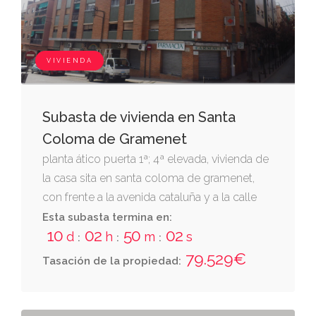
VIVIENDA
Subasta de vivienda en Santa
Coloma de Gramenet
planta ático puerta 1ª; 4ª elevada, vivienda de
la casa sita en santa coloma de gramenet,
con frente a la avenida cataluña y a la calle
américa, en la planta primera de las cuales
Esta subasta termina en:
10
02
50
01
está señalada con el número 33 de policía
d
h
m
s
:
:
:
79.529€
Tasación de la propiedad: