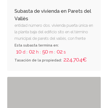
Subasta de vivienda en Parets del
Vallès
entidad número dos. vivienda puerta única en
la planta baja del edificio sito en el término
municipal de parets del vallés, con frente
principal a la c/ girona, nº 16, esquina av.
Esta subasta termina en:
10
02
50
01
d¿espanya, 108. se accede a la misma a
d
h
m
s
:
:
:
través del vestíbulo general del edificio,
224.704€
Tasación de la propiedad:
desde la zona de solar de uso comunitario
con frente a la calle girona. ocupa una
superficie útil de sesenta metros cincuenta
decímetros cuadrados, distribuidos en
diversas dependencias y servicios. linda: por
su frente, tomando como tal la puerta por
donde se accede, parte con vestíbulo de