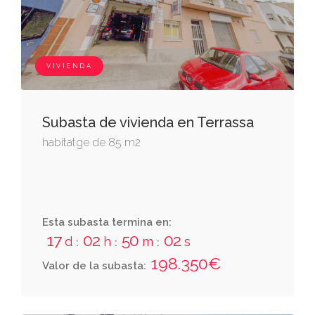
luces, y parte con la casa número 1.174 de la
avenida gran via. tiene un coeficiente de dos
enteros veintiocho centésimas por ciento.
VIVIENDA
Subasta de vivienda en Terrassa
habitatge de 85 m2
Esta subasta termina en:
17
02
50
01
d
h
m
s
:
:
:
198.350€
Valor de la subasta: