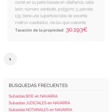
corral en su parte trasera en villafranca, calle
león, número veintiséis, polígono 3, parcela
135. tiene una superficie total de sesenta
metros cuadrados, de los que cuarenta
30.193€
metros cuadrados corresponden a la casa y
Tasación de la propiedad:
el resto al corral.
1
BUSQUEDAS FRECUENTES
Subastas BOE en NAVARRA
Subastas JUDICIALES en NAVARRA
Subastas NOTARIALES en NAVARRA