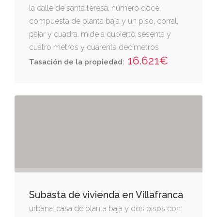
la calle de santa teresa, número doce,
compuesta de planta baja y un piso, corral,
pajar y cuadra. mide a cubierto sesenta y
cuatro metros y cuarenta decímetros
16.621€
cuadrados y a descubierto treinta y cinco
Tasación de la propiedad:
metros y diecinueve decímetros cuadrados.
linda: derecha entrando, marcelino garrido;
izquierda, antonio salvador; y fondo, huerta
de ramona goñi.
Subasta de vivienda en Villafranca
urbana: casa de planta baja y dos pisos con