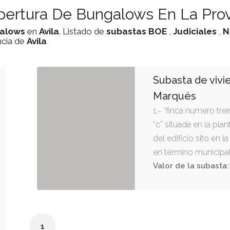
ertura De Bungalows En La Provi
alows
en
Avila
. Listado de
subastas
BOE
,
Judiciales
,
N
ncia de
Avila
Subasta de vivi
Marqués
1.- “finca numero trei
“c” situada en la pl
del edificio sito en l
en término municipal
consta de salón-com
Valor de la subasta:
baño. tiene una supe
cincuenta metros se
cuadrados (50,69 m2) 
siete metros y sete
1