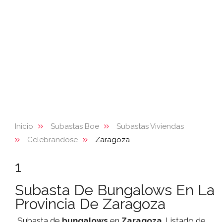
Inicio
Subastas Boe
Subastas Viviendas
Celebrandose
Zaragoza
1
Subasta De Bungalows En La
Provincia De Zaragoza
Subasta de
bungalows
en
Zaragoza
. Listado de