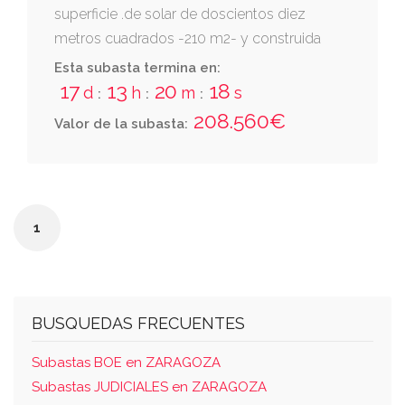
superficie .de solar de doscientos diez
metros cuadrados -210 m2- y construida
total de seiscientos treinta metros cuadrados
Esta subasta termina en:
-630 m2- linda: derecha entrando, calle alta;
17
13
20
18
d
h
m
s
:
:
:
izquierda, josefina iñiguez aznarez; y fondo,
208.560€
Valor de la subasta:
monica elena de la salud perez. referencia
catastral: 8730601xn6183b0001eq
1
BUSQUEDAS FRECUENTES
Subastas BOE en ZARAGOZA
Subastas JUDICIALES en ZARAGOZA