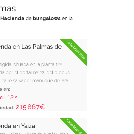
lmas
,
Hacienda
de
bungalows
en la
Celebrandose
enda en Las Palmas de
egida, situada en la planta 12º
a por el portal nº 22, del bloque
 calle salvador manrique de lara.
cuadrados, compuesta de tres
a en:
12
cina y solana.
m
s
:
215.867€
iedad:
Celebrandose
enda en Yaiza