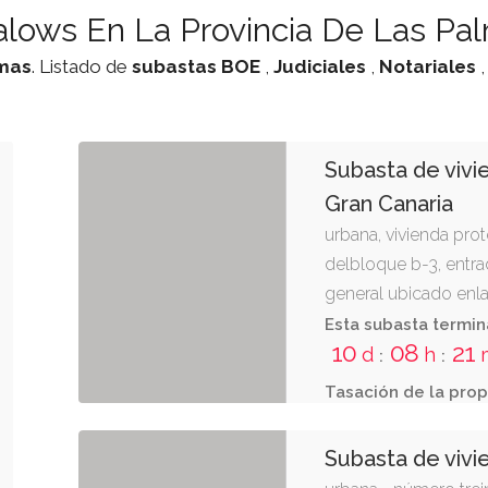
lows En La Provincia De Las Pa
mas
. Listado de
subastas
BOE
,
Judiciales
,
Notariales
Subasta de vivi
Gran Canaria
urbana, vivienda prot
delbloque b-3, entrad
general ubicado enla
finca de 63 metros 
Esta subasta termin
10
08
21
dormitorios, aseo,co
d
h
:
:
Tasación de la prop
Subasta de vivi