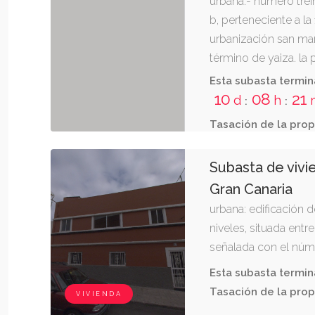
urbana.- número trein
b, perteneciente a la 
urbanización san marc
término de yaiza. la 
construida de cincu
Esta subasta termin
seis decímetros cuad
10
08
21
d
h
:
:
baño, cocina, salón, te
Tasación de la prop
alta tiene una superf
metros con quince d
Subasta de vivi
de dos dormitorios, b
Gran Canaria
vivienda número trein
urbana: edificación d
treinta y ocho; este,
niveles, situada entr
su entrada; y oeste, 
señalada con el núme
treinta y dos centési
por donde está marca
Esta subasta termin
de san juan, término
Tasación de la prop
VIVIENDA
canaria. la parcela s