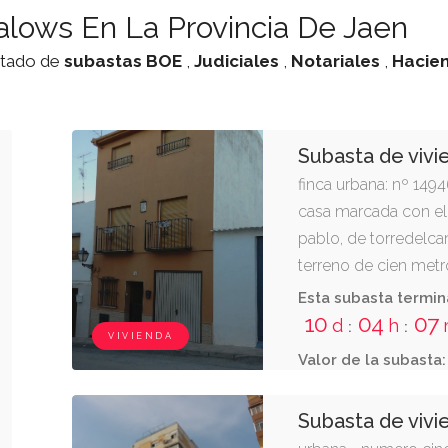
lows En La Provincia De Jaen
istado de
subastas
BOE
,
Judiciales
,
Notariales
,
Hacie
Subasta de viv
finca urbana: nº 1494
casa marcada con el 
pablo, de torredelca
terreno de cien metr
novecientos setenta 
Esta subasta termin
conservación, de yes
10
04
07
d
h
:
:
VIVIENDA
setenta metros cuadr
Valor de la subasta:
fondo. tiene seis me
fondo. linda: frente, 
Subasta de vivi
número quince de la