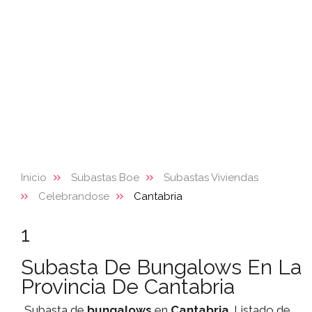
Inicio
Subastas Boe
Subastas Viviendas
Celebrandose
Cantabria
1
Subasta De Bungalows En La
Provincia De Cantabria
Subasta de
bungalows
en
Cantabria
. Listado de