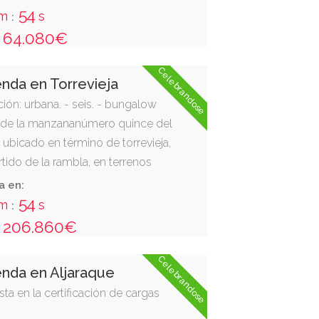
 una parcela de ciento veintiocho
53
m
s
:
crita en el registro de la
64.080€
l tomo 1880, libro 153, folio 1,
Celebrandose
enda en Torrevieja
ión: urbana. - seis. - bungalow
e de la manzananúmero quince del
s, ubicado en término de torrevieja,
tido de la rambla, en terrenos
cienda la ceñuela. estáen el
a en:
na; y mirando hacia la fachada
53
m
s
:
en laque están los jardines, es el
206.860€
 izquierda. cuota en la
del bloque: quince enteros
Celebrandose
enda en Aljaraque
eve milésimas por ciento
ta en la certificación de cargas