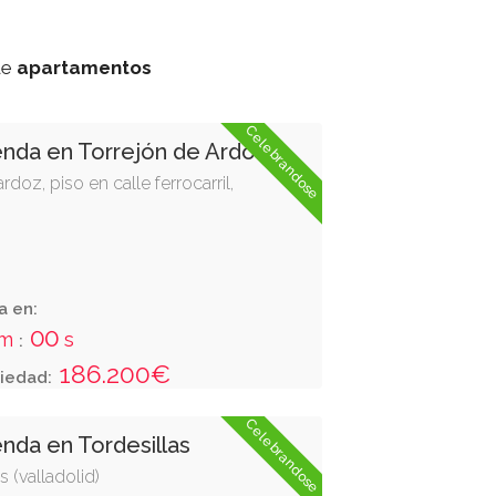
de
apartamentos
Celebrandose
enda en Torrejón de Ardoz
ardoz, piso en calle ferrocarril,
a en:
59
m
s
:
186.200€
iedad:
Celebrandose
enda en Tordesillas
s (valladolid)