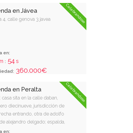
Celebrandose
enda en Jávea
a 4, calle genova 3 javea
a en:
53
m
s
:
360.000€
iedad:
Celebrandose
enda en Peralta
 casa sita en la calle daban,
ro diecinueve, jurisdicción de
erecha entrando, otra de adolfo
a de alejandro delgado; espalda,
. consta de tres pisos y el bajo. se
a en: