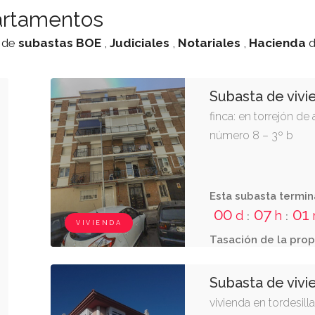
artamentos
o de
subastas
BOE
,
Judiciales
,
Notariales
,
Hacienda
Subasta de vivi
finca: en torrejón de 
número 8 – 3º b
Esta subasta termin
00
07
00
d
h
:
:
VIVIENDA
Tasación de la prop
Subasta de vivi
vivienda en tordesilla