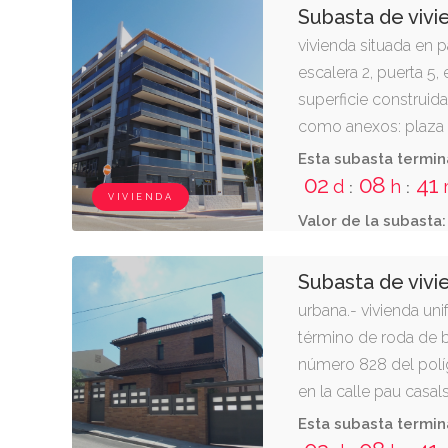
Subasta de vivi
vivienda situada en 
escalera 2, puerta 5, 
superficie construida
como anexos: plaza
26,07 m2, y cuarto t
Esta subasta termin
situados ambos en la
02
08
41
d
h
:
:
VIVIENDA
Valor de la subasta:
Subasta de vivi
urbana.- vivienda unif
término de roda de 
número 828 del políg
en la calle pau casal
solar de seiscientos
Esta subasta termin
siendo la superficie 