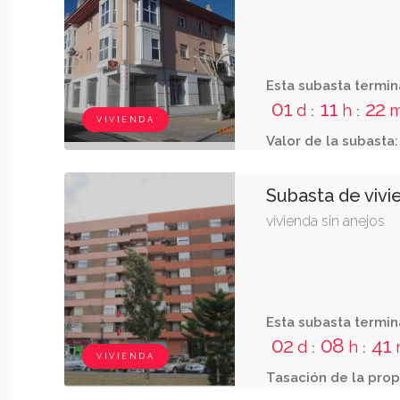
Esta subasta termin
Valor de la subasta:
VIVIENDA
Subasta de vivi
vivienda sin anejos
Esta subasta termin
02
08
41
d
h
:
:
VIVIENDA
Tasación de la prop