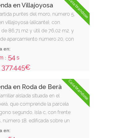
Celebrandose
enda en Villajoyosa
partida puntes del moro, número 5,
en villajoyosa (alicante), con
 de 86,71 m2 y útil de 76,02 m2. y
 de aparcamiento número 20, con
rastero número 20, con 13,03 m2,
a en:
 planta sótano de la edificación.
53
m
s
:
377.445€
Celebrandose
enda en Roda de Berà
amiliar aislada situada en el
berà, que comprende la parcela
ono segundo, isla c, con frente
s, número 18. edificada sobre un
 cuarenta metros cuadrados,
a en:
ocupada por la edificación de