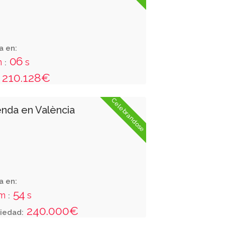
01
11
22
05
d
h
m
s
:
:
:
a en:
210.128€
Celebrandose
enda en València
a en:
53
m
s
:
240.000€
iedad: