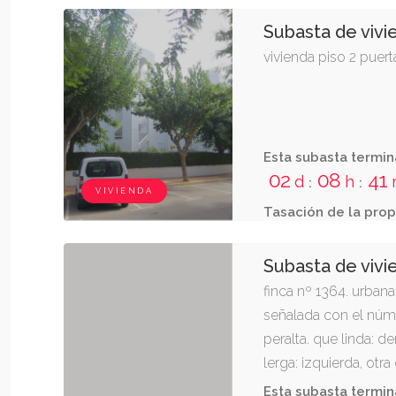
Subasta de vivi
vivienda piso 2 puert
Esta subasta termin
02
08
41
d
h
:
:
VIVIENDA
Tasación de la prop
Subasta de vivi
finca nº 1364. urbana:
señalada con el núme
peralta. que linda: d
lerga: izquierda, otr
otra de cirila irigaray
Esta subasta termin