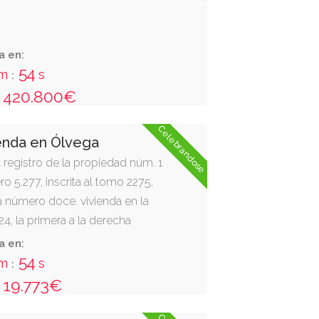
a en:
53
m
s
:
420.800€
Celebrandose
enda en Ólvega
el registro de la propiedad núm. 1
ro 5.277, inscrita al tomo 2275,
nca número doce. vivienda en la
24, la primera a la derecha
era. del edificio sito en ólvega
a en:
os pinos, según catastro, número 5.
53
m
s
:
útil de 61,62 m2. tiene como anejo
19.773€
 garaje