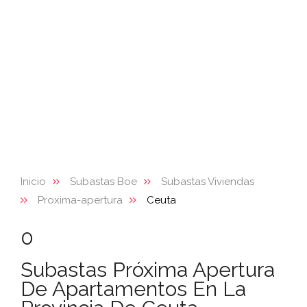
Inicio
Subastas Boe
Subastas Viviendas
Proxima-apertura
Ceuta
0
Subastas Próxima Apertura
De Apartamentos En La