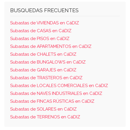
comedor, aseo, dormitorio, cocina y escalera
la planta alta, consta de tres dormitorios,
BUSQUEDAS FRECUENTES
terraza, un cuarto de baño y distribuidor.- la
Subastas de VIVIENDAS en CáDIZ
parte de la parcela no ocupada por la
Subastas de CASAS en CáDIZ
edificación está destinada a jardín delantero y
Subastas de PISOS en CáDIZ
trasero.- 100,00% del pleno dominio con
Subastas de APARTAMENTOS en CáDIZ
Subastas de CHALETS en CáDIZ
Subastas de BUNGALOWS en CáDIZ
Subastas de GARAJES en CáDIZ
Subastas de TRASTEROS en CáDIZ
Subastas de LOCALES COMERCIALES en CáDIZ
Subastas de NAVES INDUSTRIALES en CáDIZ
Subastas de FINCAS RÚSTICAS en CáDIZ
Subastas de SOLARES en CáDIZ
Subastas de TERRENOS en CáDIZ