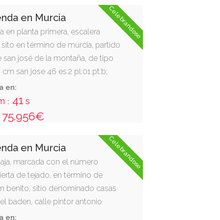
 cuota 20 %.
Celebrandose
actamente debajo de la vivienda
enda en Murcia
ignados en el proyecto, la plaza
a en planta primera, escalera
ero señalados con el número 67.
 sito en término de murcia, partido
esde la avenida de la paz: frente
de san josé de la montaña, de tipo
 situación; fondo u oeste, vivienda
: cm san jose 46 es:2 pl:01 pt:b;
iuno de propiedad horizontal;
 - murcia. tiene una superficie
a en:
vienda dúplex número uno de
m2, distribuida en diferentes
40
m
s
:
 e izquierda o sur, vivienda dúplex
dencias. anejos: una plaza de
75.956€
edad horizontal. cuota 2,167 %.
el número 6, y un cuarto trastero
ro 9. cuota 6,58 %.
Celebrandose
enda en Murcia
baja, marcada con el número
ierta de tejado, en término de
an benito, sitio denominado casas
l baden, calle pintor antonio
ciocho. dirección catastral: cl
a en: