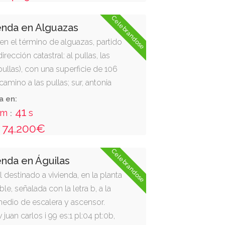
, tendedero y terraza, ocupando
ada de 87,53 m2, y útil de 70,79
Celebrandose
enda en Alguazas
r en el término de alguazas, partido
irección catastral: al pullas, las
ullas), con una superficie de 106
camino a las pullas; sur, antonia
te, camino de paso, y oeste, la
a en:
ballero lorente.- dentro de su
40
m
s
:
uida una casa de planta baja y alta
74.200€
, se destinan a vivienda, en planta
 dos dormitorios, comedor,
Celebrandose
enda en Águilas
y la planta alta, con 15 m2 se
destinado a vivienda, en la planta
compuesto de dos dependencias.
le, señalada con la letra b, a la
 comunicadas por una escalera
edio de escalera y ascensor.
s de la edificación son los mismos
v juan carlos i 99 es:1 pl:04 pt:0b,
e se ubica..