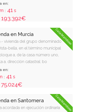
iene una superficie construida de
a en:
os en salón comedor cocina,
40
m
s
:
, dos dormitorios, curto de baño y
193.392€
rticipación 8,16%.
Celebrandose
enda en Murcia
.- vivienda del grupo denominado
ista-bella, en el término municipal
 bloque a, de la casa número uno,
 a. dirección catastral: bo
 1 pl:01 pt:0a e/p/p/ 1/01/0a, c.p.
a en:
una superficie construida de 50,62
40
m
s
:
estíbulo, cocina, comedor estar,
75.024€
eo. cuota 6,372 %.
Celebrandose
ienda en Santomera
sta acordada en ejecución ordinaria