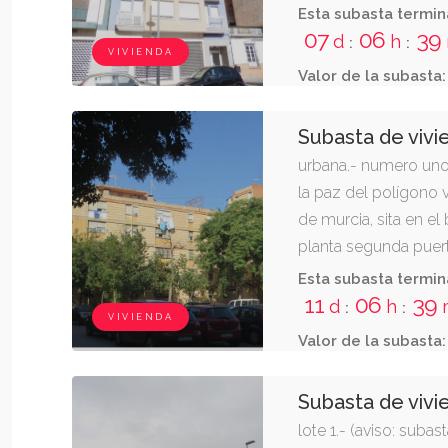
c.p. 30880 aguilas. t
Esta subasta termin
75,20 m2, distribuid
07
06
39
d
h
:
:
VIVIENDA
distribuidor, pasillo
Valor de la subasta:
terraza.. cuota de pa
Subasta de vivi
urbana.- numero uno
la paz del polígono v
de murcia, sita en el
planta segunda puerta
poligono paz 1(a) es:
Esta subasta termin
30006 murcia. tiene 
11
06
39
d
h
:
:
VIVIENDA
m2. se compone de v
Valor de la subasta:
tres dormitorios y as
Subasta de viv
lote 1.- (aviso: suba