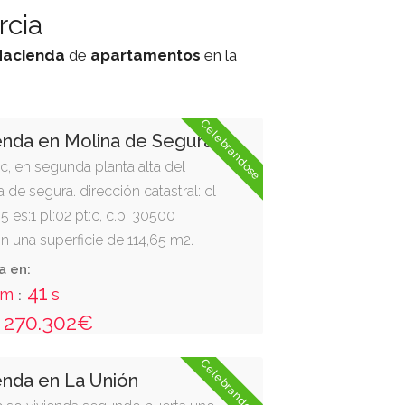
rcia
Hacienda
de
apartamentos
en la
Celebrandose
enda en Molina de Segura
 c, en segunda planta alta del
a de segura. dirección catastral: cl
5 es:1 pl:02 pt:c, c.p. 30500
n una superficie de 114,65 m2.
entes dependencias. anejo: una
a en:
da en el sótano del edificio,
40
m
s
:
ro cuatro. cuota 6,24 %.
270.302€
Celebrandose
enda en La Unión