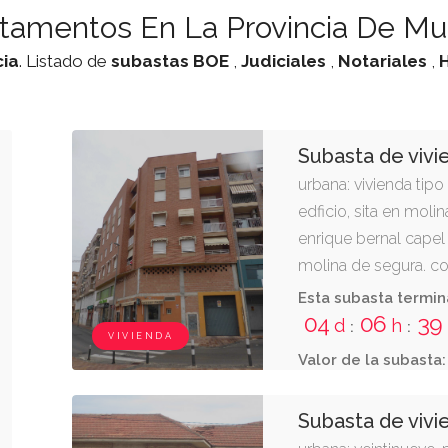
tamentos En La Provincia De Mu
ia
. Listado de
subastas
BOE
,
Judiciales
,
Notariales
,
Subasta de vivi
urbana: vivienda tipo
edficio, sita en molin
enrique bernal capel 
molina de segura. co
distribuida en difer
Esta subasta termin
plaza de garaje situa
04
06
39
d
h
:
:
VIVIENDA
señalada con el núme
Valor de la subasta:
Subasta de vivi