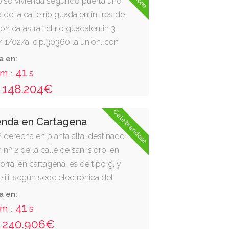
 piso vivienda segundo puerta uno
 de la calle río guadalentín tres de
ión catastral: cl rio guadalentin 3
/ 1/02/a, c.p.30360 la union. con
uida de 82,41 m2, distribuida en
a en:
ias. cuota 2,20 %.
40
m
s
:
148.204€
Celebrandose
enda en Cartagena
º derecha en planta alta, destinado
 nº 2 de la calle de san isidro, en
jorra, en cartagena. es de tipo g, y
 iii. según sede electrónica del
n isidro - aljorra 2 es:1 pl:01 pt:dr
a en:
 30390 cartagena. consta de
40
m
s
:
medor-estar, baño, tres
240.906€