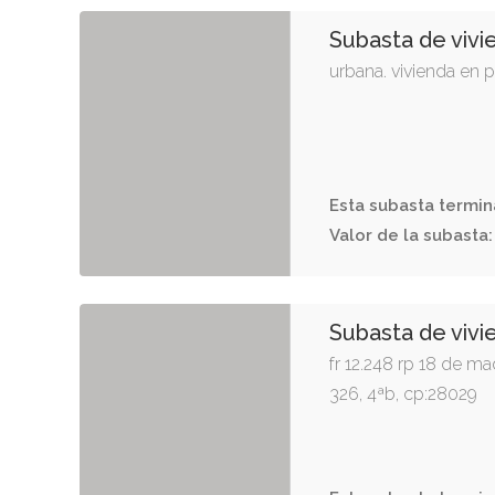
Subasta de vivi
urbana. vivienda en p
Esta subasta termin
10
03
11
d
h
:
:
Valor de la subasta:
Subasta de vivi
fr 12.248 rp 18 de ma
326, 4ªb, cp:28029
Esta subasta termin