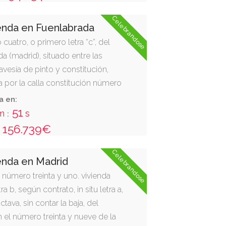
lón-comedor, cocina, aseo, tres
to de baño. tiene una superficie
Celebrandose
enda en Fuenlabrada
ncluidos elementos comunes de
uatro, o primero letra “c”, del
 al frente, con vestíbulo de planta
da (madrid), situado entre las
rtenece, con escaleras de acceso a
ravesía de pinto y constitución,
da letra c de su misma planta y
a por la calla constitución número
obre la c/ palomares; a la derecha
sobre la c/ palomares, con
a en:
50
el portal al que pertenece, y con
m
s
:
 su misma planta y portal; a la
156.739€
con vuelo sobre patio de la
Celebrandose
o, con finca de don isidro toribio.
enda en Madrid
eparable el cuarto trastero nº 7
 número treinta y uno. vivienda
no 1 del edificio, con una
ra b, según contrato, in situ letra a,
 de 5,60 m² y linda al frente con
ctava, sin contar la baja, del
r de trasteros; a la dcha entrando,
n el número treinta y nueve de la
o nº 6; a la izquierda entrando, con