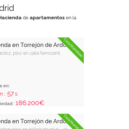
drid
Hacienda
de
apartamentos
en la
Celebrandose
enda en Torrejón de Ardoz
ardoz, piso en calle ferrocarril,
a en:
56
m
s
:
186.200€
iedad:
Celebrandose
enda en Torrejón de Ardoz