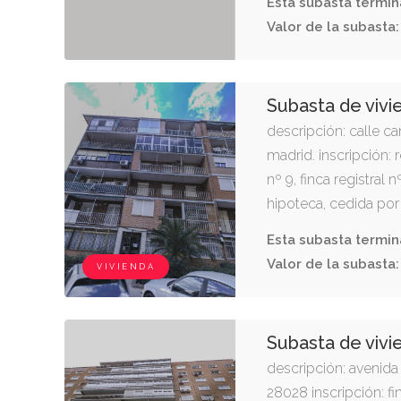
10
03
11
d
h
:
:
Valor de la subasta:
Subasta de vivi
descripción: calle ca
madrid. inscripción:
nº 9, finca registral 
hipoteca, cedida por 
dac. cru. 28096000
Esta subasta termin
10
03
11
d
h
:
:
VIVIENDA
Valor de la subasta:
Subasta de vivi
descripción: avenida 
28028 inscripción: fi