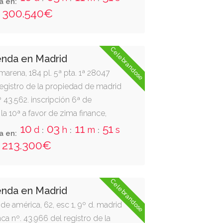
50
m
s
:
300.540€
Celebrandose
enda en Madrid
marena, 184 pl. 5ª pta. 1ª 28047
 registro de la propiedad de madrid
nº 43.562. inscripción 6ª de
la 10ª a favor de zima finance,
535396
a en:
50
m
s
:
213.300€
Celebrandose
enda en Madrid
de américa, 62, esc 1, 9º d. madrid
nca nº. 43.966 del registro de la