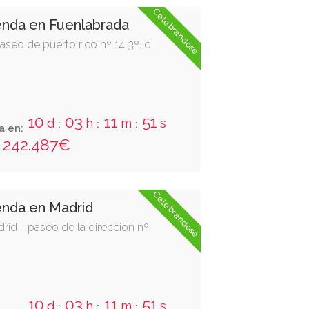
Celebrandose
enda en Fuenlabrada
aseo de puerto rico nº 14 3º. c
a en:
50
m
s
:
242.487€
Celebrandose
enda en Madrid
drid - paseo de la direccion nº
a en: