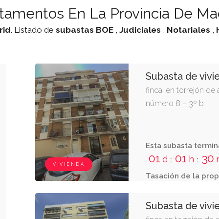
tamentos En La Provincia De Ma
rid
. Listado de
subastas
BOE
,
Judiciales
,
Notariales
,
Subasta de vivi
finca: en torrejón de 
número 8 – 3º b
Esta subasta termin
01
01
30
d
h
:
:
VIVIENDA
Tasación de la prop
Subasta de vivi