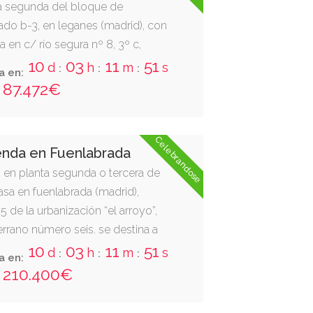
ra segunda del bloque de
do b-3, en leganes (madrid), con
ta en c/ río segura nº 8, 3º c,
id.
a en:
50
m
s
:
87.472€
Celebrandose
enda en Fuenlabrada
, en planta segunda o tercera de
asa en fuenlabrada (madrid),
de la urbanización “el arroyo”,
rrano número seis. se destina a
varias habitaciones y
a en:
4, inscrita en el registro de la
50
m
s
:
nlabrada, tomo 1.086, libro 32,
210.400€