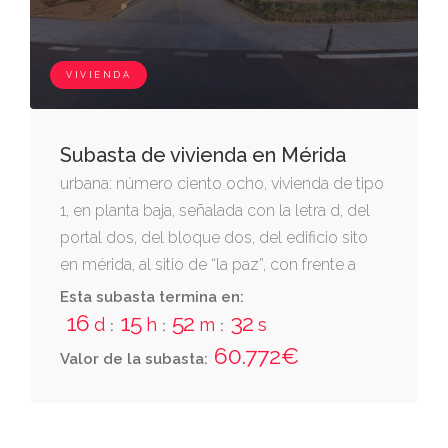
garaje. cuota general: 0,560 %. cuota en
planta de sótano: 0,524 %. cuota en su
bloque: 3,35% calificada de v.p.o.
VIVIENDA
Subasta de vivienda en Mérida
urbana: número ciento ocho, vivienda de tipo
1, en planta baja, señalada con la letra d, del
portal dos, del bloque dos, del edificio sito
en mérida, al sitio de “la paz”, con frente a
calle innominada sin número, de 60,10 m2.
Esta subasta termina en:
lleva como anejo vinculado la siguiente finca
16
15
52
32
d
h
m
s
:
:
:
con entrada a través de la rampa que parte
60.772€
Valor de la subasta:
del vial 1: plaza de garaje en planta de sótano
del señalada con el número 17. consta
inscrita en el registro de la propiedad nº 1 de