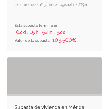
san francisco nº 51, finca registral nº 2798
Esta subasta termina en:
02
15
52
32
d
h
m
s
:
:
:
103.500€
Valor de la subasta:
Subasta de vivienda en Mérida