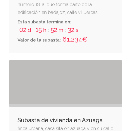
número 18-a, que forma parte de la
edificación en badajoz, calle villuercas
números 18 y 18-a.
Esta subasta termina en:
02
15
52
32
d
h
m
s
:
:
:
61.234€
Valor de la subasta:
Subasta de vivienda en Azuaga
finca urbana, casa sita en azuaga y en su calle