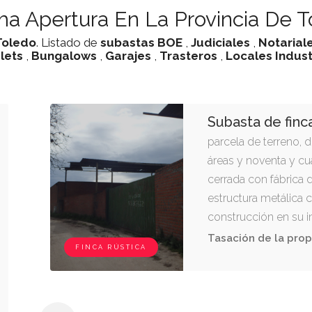
a Apertura En La Provincia De T
Toledo
. Listado de
subastas
BOE
,
Judiciales
,
Notarial
lets
,
Bungalows
,
Garajes
,
Trasteros
,
Locales Indust
Subasta de finc
parcela de terreno, d
áreas y noventa y cua
cerrada con fábrica d
estructura metálica 
construcción en su in
Tasación de la prop
FINCA RÚSTICA