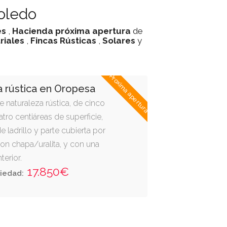
oledo
es
,
Hacienda
próxima apertura
de
riales
,
Fincas Rústicas
,
Solares
y
Proxima apertura
a rústica en Oropesa
e naturaleza rústica, de cinco
tro centiáreas de superficie,
e ladrillo y parte cubierta por
con chapa/uralita, y con una
terior.
17.850€
iedad: