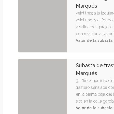
siete metros y sete
Marqués
(37,78 m2) aproximad
veintitrés; a la izqu
pasillo de acceso a l
veintiuno; y al fond
de ascensor y vivien
y salida del garaje. c
bloque al que perten
con relación al valor
vivienda letra d, de 
pertenece del 0,5%.”
Valor de la subasta:
pertenece y calle garc
hueco de ascensor, c
planta y bloque al qu
garcía del real. cuota
Subasta de tras
con relación al valor
Marqués
pertenece del 2,37%.
3.- “finca numero cin
trastero señalada co
en la planta baja de
sito en la calle garc
municipal de navas de
Valor de la subasta: