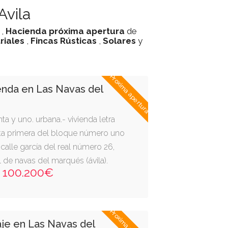
Avila
,
Hacienda
próxima apertura
de
riales
,
Fincas Rústicas
,
Solares
y
Proxima apertura
enda en Las Navas del
nta y uno. urbana.- vivienda letra
anta primera del bloque número uno
a calle garcía del real número 26,
 de navas del marqués (ávila).
100.200€
edor-cocina, un dormitorio y un
rficie construida aproximada de
senta y nueve decímetros
y una superficie útil de treinta y
je en Las Navas del