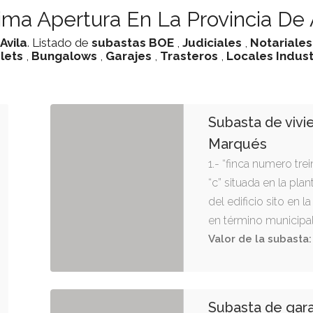
ma Apertura En La Provincia De 
Avila
. Listado de
subastas
BOE
,
Judiciales
,
Notariales
lets
,
Bungalows
,
Garajes
,
Trasteros
,
Locales Indust
Subasta de vivi
Marqués
1.- “finca numero trei
“c” situada en la pl
del edificio sito en l
en término municipal
consta de salón-com
Valor de la subasta:
baño. tiene una supe
cincuenta metros se
cuadrados (50,69 m2) 
Subasta de gara